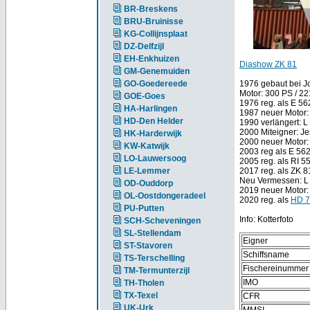
BR-Breskens
BRU-Bruinisse
KG-Collijnsplaat
DZ-Delfzijl
EH-Enkhuizen
Diashow ZK 81
GM-Genemuiden
GO-Goedereede
1976 gebaut bei J
Motor: 300 PS / 
GOE-Goes
1976 reg. als E 56
HA-Harlingen
1987 neuer Motor:
HD-Den Helder
1990 verlängert: L
2000 Miteigner: Je
HK-Harderwijk
2000 neuer Motor
KW-Katwijk
2003 reg als E 562
LO-Lauwersoog
2005 reg. als RI 
LE-Lemmer
2017 reg. als ZK 8
Neu Vermessen: L
OD-Ouddorp
2019 neuer Motor:
OL-Oostdongeradeel
2020 reg. als
HD 7
PU-Putten
Info: Kotterfoto
SCH-Scheveningen
SL-Stellendam
Eigner
ST-Stavoren
Schiffsname
TS-Terschelling
Fischereinummer
TM-Termunterzijl
IMO
TH-Tholen
TX-Texel
CFR
UK-Urk