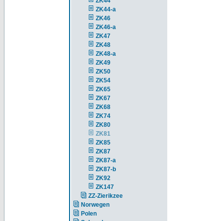
ZK44
ZK44-a
ZK46
ZK46-a
ZK47
ZK48
ZK48-a
ZK49
ZK50
ZK54
ZK65
ZK67
ZK68
ZK74
ZK80
ZK81
ZK85
ZK87
ZK87-a
ZK87-b
ZK92
ZK147
ZZ-Zierikzee
Norwegen
Polen