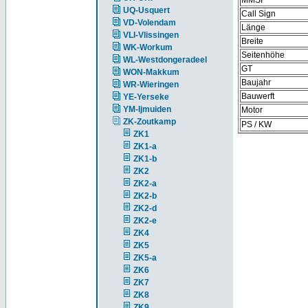
MMSI
UQ-Usquert
Call Sign
VD-Volendam
Länge
VLI-Vlissingen
Breite
WK-Workum
Seitenhöhe
WL-Westdongeradeel
GT
WON-Makkum
Baujahr
WR-Wieringen
Bauwerft
YE-Yerseke
YM-Ijmuiden
Motor
ZK-Zoutkamp
PS / KW
ZK1
ZK1-a
ZK1-b
ZK2
ZK2-a
ZK2-b
ZK2-d
ZK2-e
ZK4
ZK5
ZK5-a
ZK6
ZK7
ZK8
ZK9