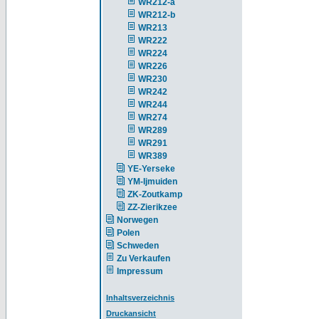
WR212-a
WR212-b
WR213
WR222
WR224
WR226
WR230
WR242
WR244
WR274
WR289
WR291
WR389
YE-Yerseke
YM-Ijmuiden
ZK-Zoutkamp
ZZ-Zierikzee
Norwegen
Polen
Schweden
Zu Verkaufen
Impressum
Inhaltsverzeichnis
Druckansicht