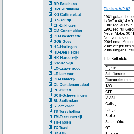
BR-Breskens
Diashow WR 82
BRU-Bruinisse
KG-Collijnsplaat
1981 gebaut bei de
DZ-Delfzijl
LxBxT = 40,14 x 9,
1983 reg. als WR 8
EH-Enkhuizen
1991 reg. für Gerd
GM-Genemuiden
Neuer Motor: 367
GO-Goedereede
Neu vermessen: L
GOE-Goes
2004 neue Motore
2005 wegen des Ve
HA-Harlingen
2009 umgebaut zum
HD-Den Helder
HK-Harderwijk
Info: Kotterfoto
KW-Katwijk
Eigner
LO-Lauwersoog
LE-Lemmer
Schiffsname
OD-Ouddorp
Fischereinummer
OL-Oostdongeradeel
IMO
PU-Putten
CFR
SCH-Scheveningen
MMSI
SL-Stellendam
Callsign
ST-Stavoren
Länge
TS-Terschelling
Breite
TM-Termunterzijl
Seitenhöhe
TH-Tholen
TX-Texel
GT
UK-Urk
Baujahr