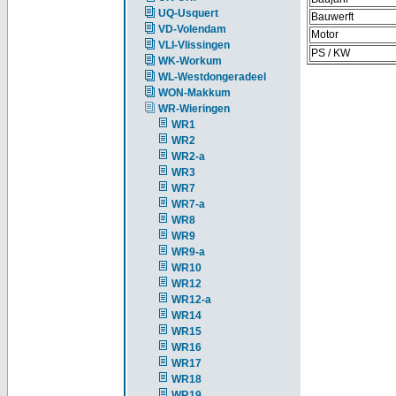
UQ-Usquert
Bauwerft
VD-Volendam
Motor
VLI-Vlissingen
PS / KW
WK-Workum
WL-Westdongeradeel
WON-Makkum
WR-Wieringen
WR1
WR2
WR2-a
WR3
WR7
WR7-a
WR8
WR9
WR9-a
WR10
WR12
WR12-a
WR14
WR15
WR16
WR17
WR18
WR19