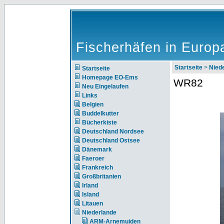
Fischerhäfen in Europ
Startseite
>
Nie
Startseite
Homepage EO-Ems
WR82
Neu Eingelaufen
Links
Belgien
Buddelkutter
Bücherkiste
Deutschland Nordsee
Deutschland Ostsee
Dänemark
Faeroer
Frankreich
Großbritanien
Irland
Island
Litauen
Niederlande
ARM-Arnemuiden