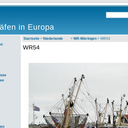
äfen in Europa
Startseite
>
Niederlande
>
WR-Wieringen
> WR54
ms
WR54
dsee
see
den