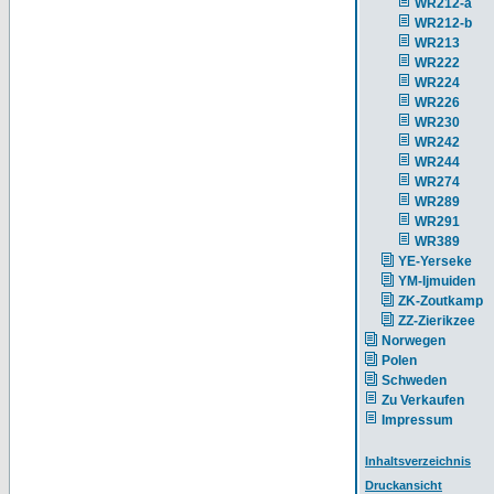
WR212-a
WR212-b
WR213
WR222
WR224
WR226
WR230
WR242
WR244
WR274
WR289
WR291
WR389
YE-Yerseke
YM-Ijmuiden
ZK-Zoutkamp
ZZ-Zierikzee
Norwegen
Polen
Schweden
Zu Verkaufen
Impressum
Inhaltsverzeichnis
Druckansicht