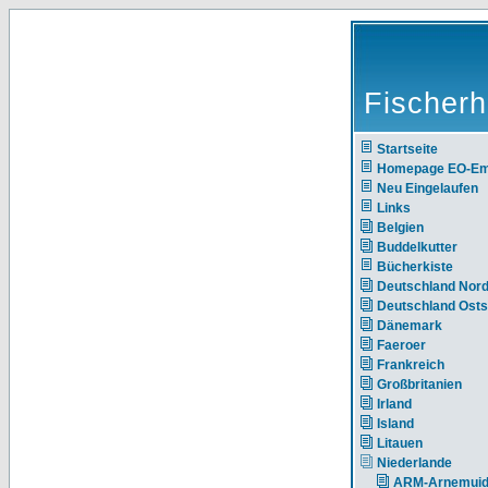
Fischerh
Startseite
Homepage EO-E
Neu Eingelaufen
Links
Belgien
Buddelkutter
Bücherkiste
Deutschland Nor
Deutschland Ost
Dänemark
Faeroer
Frankreich
Großbritanien
Irland
Island
Litauen
Niederlande
ARM-Arnemui