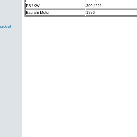
PS / KW
300 / 221
Baujahr Motor
1996
radeel