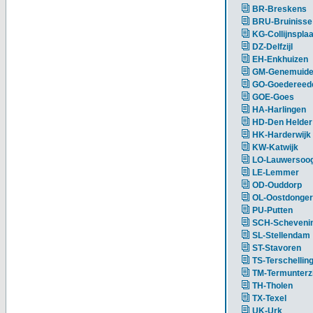
BR-Breskens
BRU-Bruinisse
KG-Collijnsplaa
DZ-Delfzijl
EH-Enkhuizen
GM-Genemuid
GO-Goedereed
GOE-Goes
HA-Harlingen
HD-Den Helder
HK-Harderwijk
KW-Katwijk
LO-Lauwersoo
LE-Lemmer
OD-Ouddorp
OL-Oostdonger
PU-Putten
SCH-Scheveni
SL-Stellendam
ST-Stavoren
TS-Terschellin
TM-Termunterzi
TH-Tholen
TX-Texel
UK-Urk