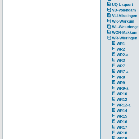
UQ-Usquert
VD-Volendam
VLI-Vlissingen
WK-Workum
WL-Westdonge
WON-Makkum
WR-Wieringen
WR1
WR2
WR2-a
WR3
WR7
WR7-a
WR8
WR9
WR9-a
WR10
WR12
WR12-a
WR14
WR15
WR16
WR17
WR18
WR19