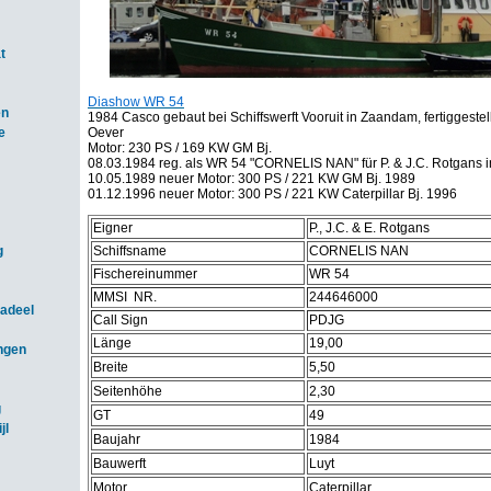
t
Diashow WR 54
en
1984 Casco gebaut bei Schiffswerft Vooruit in Zaandam, fertiggestell
e
Oever
Motor: 230 PS / 169 KW GM Bj.
08.03.1984 reg. als WR 54 "CORNELIS NAN" für P. & J.C. Rotgans 
10.05.1989 neuer Motor: 300 PS / 221 KW GM Bj. 1989
01.12.1996 neuer Motor: 300 PS / 221 KW Caterpillar Bj. 1996
Eigner
P., J.C. & E. Rotgans
g
Schiffsname
CORNELIS NAN
Fischereinummer
WR 54
MMSI NR.
244646000
adeel
Call Sign
PDJG
Länge
19,00
ngen
Breite
5,50
Seitenhöhe
2,30
g
GT
49
jl
Baujahr
1984
Bauwerft
Luyt
Motor
Caterpillar