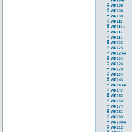
WR98-a
WR106
WR108
WR109
WR111
WR111-a
WR112
WR115
WR122
WR123
WR123-a
WR124
WR126
WR129
WR134
WR143
WR143-a
WR147
WR152
WR160
WR174
WR181
WR189
WR189-a
WR212