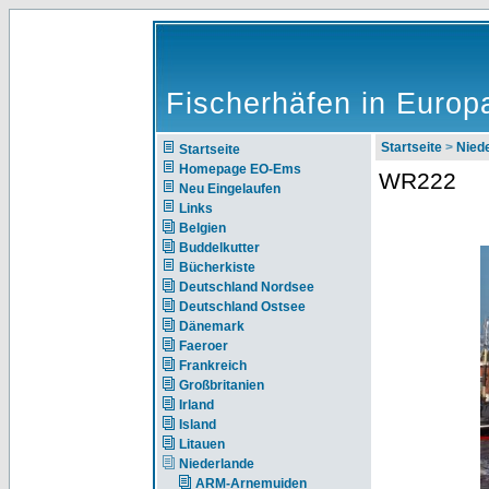
Fischerhäfen in Europ
Startseite
>
Nie
Startseite
Homepage EO-Ems
WR222
Neu Eingelaufen
Links
Belgien
Buddelkutter
Bücherkiste
Deutschland Nordsee
Deutschland Ostsee
Dänemark
Faeroer
Frankreich
Großbritanien
Irland
Island
Litauen
Niederlande
ARM-Arnemuiden