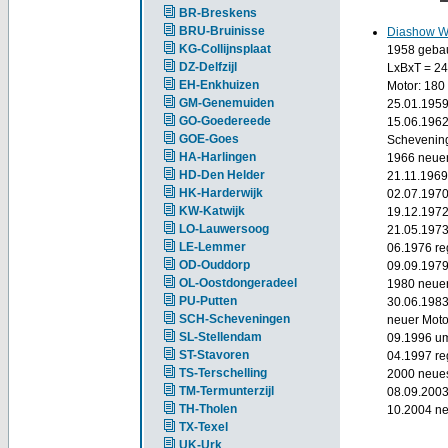
BR-Breskens
BRU-Bruinisse
Diashow 
KG-Collijnsplaat
1958 gebau
DZ-Delfzijl
LxBxT = 24
EH-Enkhuizen
Motor: 180 
GM-Genemuiden
25.01.1959
GO-Goedereede
15.06.1962
GOE-Goes
Schevenin
HA-Harlingen
1966 neuer
HD-Den Helder
21.11.1969 
HK-Harderwijk
02.07.1970
KW-Katwijk
19.12.1972
LO-Lauwersoog
21.05.1973
LE-Lemmer
06.1976 reg
OD-Ouddorp
09.09.1979
OL-Oostdongeradeel
1980 neuer
PU-Putten
30.06.1983
SCH-Scheveningen
neuer Moto
SL-Stellendam
09.1996 um
ST-Stavoren
04.1997 re
TS-Terschelling
2000 neue
TM-Termunterzijl
08.09.2003
TH-Tholen
10.2004 ne
TX-Texel
UK-Urk