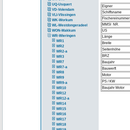
UQ-Usquert
Eigner
VD-Volendam
Schiffsname
VLI-Vlissingen
Fischereinummer
WK-Workum
MMSI NR.
WL-Westdongeradeel
WON-Makkum
US
WR-Wieringen
Länge
WR1
Breite
WR2
Seitenhöhe
WR2-a
BRZ
WR3
WR7
Baujahr
WR7-a
Bauwerft
WR8
Motor
WR9
PS / KW
WR9-a
Baujahr Motor
WR10
WR12
WR12-a
WR14
WR15
WR16
WR17
WR18
WR19