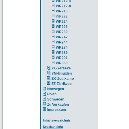
WR212-a
WR212-b
WR213
WR222
WR224
WR226
WR230
WR242
WR244
WR274
WR289
WR291
WR389
YE-Yerseke
YM-Ijmuiden
ZK-Zoutkamp
ZZ-Zierikzee
Norwegen
Polen
Schweden
Zu Verkaufen
Impressum
Inhaltsverzeichnis
Druckansicht