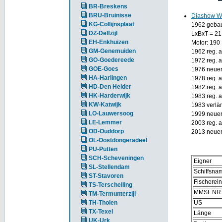
BR-Breskens
BRU-Bruinisse
Diashow W
KG-Collijnsplaat
1962 gebau
DZ-Delfzijl
LxBxT = 21,
EH-Enkhuizen
Motor: 190
GM-Genemuiden
1962 reg. a
GO-Goedereede
1972 reg. 
GOE-Goes
1976 neuer
HA-Harlingen
1978 reg. a
HD-Den Helder
1982 reg. 
HK-Harderwijk
1983 reg. 
KW-Katwijk
1983 verlän
LO-Lauwersoog
1999 neuer
LE-Lemmer
2003 reg. 
OD-Ouddorp
2013 neuer
OL-Oostdongeradeel
PU-Putten
SCH-Scheveningen
Eigner
SL-Stellendam
Schiffsna
ST-Stavoren
Fischerei
TS-Terschelling
MMSI NR
TM-Termunterzijl
TH-Tholen
US
TX-Texel
Länge
UK-Urk