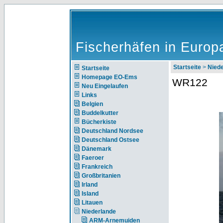
Fischerhäfen in Europ
Startseite
>
Nie
Startseite
Homepage EO-Ems
WR122
Neu Eingelaufen
Links
Belgien
Buddelkutter
Bücherkiste
Deutschland Nordsee
Deutschland Ostsee
Dänemark
Faeroer
Frankreich
Großbritanien
Irland
Island
Litauen
Niederlande
ARM-Arnemuiden