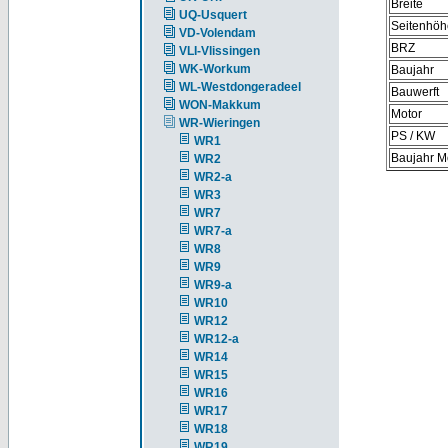
Breite
UQ-Usquert
Seitenhöh
VD-Volendam
BRZ
VLI-Vlissingen
WK-Workum
Baujahr
WL-Westdongeradeel
Bauwerft
WON-Makkum
Motor
WR-Wieringen
PS / KW
WR1
Baujahr M
WR2
WR2-a
WR3
WR7
WR7-a
WR8
WR9
WR9-a
WR10
WR12
WR12-a
WR14
WR15
WR16
WR17
WR18
WR19