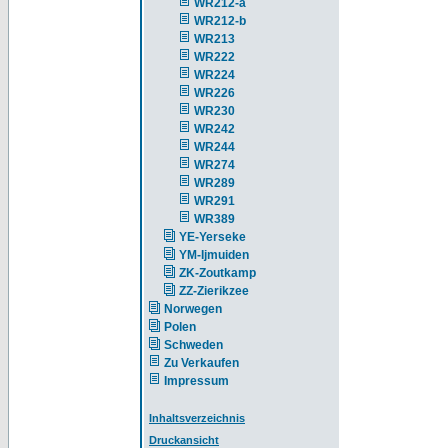
WR212-a
WR212-b
WR213
WR222
WR224
WR226
WR230
WR242
WR244
WR274
WR289
WR291
WR389
YE-Yerseke
YM-Ijmuiden
ZK-Zoutkamp
ZZ-Zierikzee
Norwegen
Polen
Schweden
Zu Verkaufen
Impressum
Inhaltsverzeichnis
Druckansicht