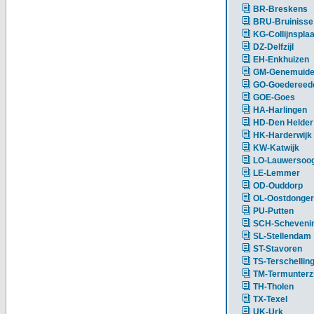
BR-Breskens
BRU-Bruinisse
KG-Collijnsplaa
DZ-Delfzijl
EH-Enkhuizen
GM-Genemuid
GO-Goedereed
GOE-Goes
HA-Harlingen
HD-Den Helder
HK-Harderwijk
KW-Katwijk
LO-Lauwersoo
LE-Lemmer
OD-Ouddorp
OL-Oostdonger
PU-Putten
SCH-Scheveni
SL-Stellendam
ST-Stavoren
TS-Terschellin
TM-Termunterzi
TH-Tholen
TX-Texel
UK-Urk