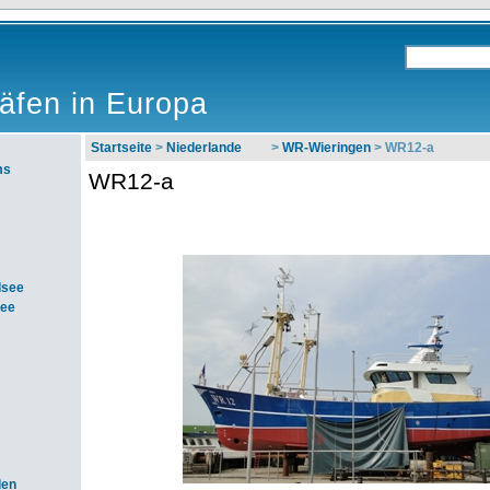
äfen in Europa
Startseite
>
Niederlande
>
WR-Wieringen
> WR12-a
ms
WR12-a
dsee
see
den