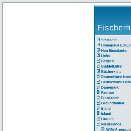
Fischerh
Startseite
Homepage EO-E
Neu Eingelaufen
Links
Belgien
Buddelkutter
Bücherkiste
Deutschland Nor
Deutschland Ost
Dänemark
Faeroer
Frankreich
Großbritanien
Irland
Island
Litauen
Niederlande
ARM-Arnemui