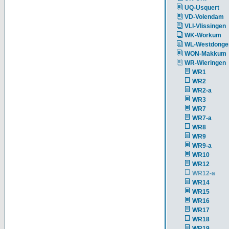
UQ-Usquert
VD-Volendam
VLI-Vlissingen
WK-Workum
WL-Westdonge
WON-Makkum
WR-Wieringen
WR1
WR2
WR2-a
WR3
WR7
WR7-a
WR8
WR9
WR9-a
WR10
WR12
WR12-a
WR14
WR15
WR16
WR17
WR18
WR19