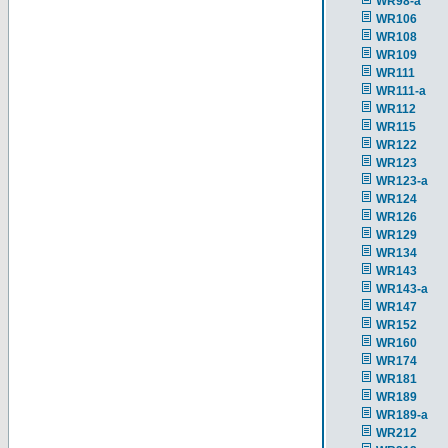
WR98-a
WR106
WR108
WR109
WR111
WR111-a
WR112
WR115
WR122
WR123
WR123-a
WR124
WR126
WR129
WR134
WR143
WR143-a
WR147
WR152
WR160
WR174
WR181
WR189
WR189-a
WR212