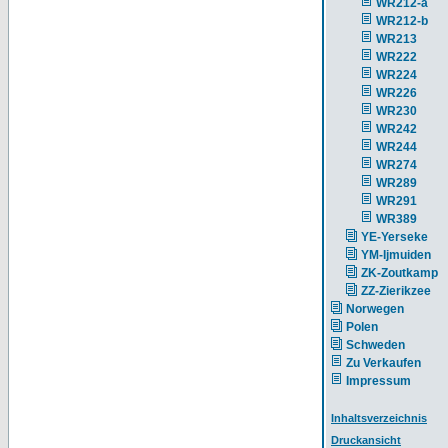
WR212-a
WR212-b
WR213
WR222
WR224
WR226
WR230
WR242
WR244
WR274
WR289
WR291
WR389
YE-Yerseke
YM-Ijmuiden
ZK-Zoutkamp
ZZ-Zierikzee
Norwegen
Polen
Schweden
Zu Verkaufen
Impressum
Inhaltsverzeichnis
Druckansicht