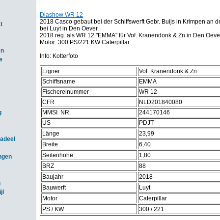
Diashow WR 12
2018 Casco gebaut bei der Schiffswerft Gebr. Buijs in Krimpen an der 
t
bei Luyt in Den Oever.
2018 reg. als WR 12 "EMMA" für Vof. Kranendonk & Zn in Den Oeve
Motor: 300 PS/221 KW Caterpillar.
en
Info: Kotterfoto
e
Eigner
Vof. Kranendonk & Zn
Schiffsname
EMMA
Fischereinummer
WR 12
CFR
NLD201840080
g
MMSI NR.
244170146
US
PDJT
Länge
23,99
adeel
Breite
6,40
Seitenhöhe
1,80
ngen
BRZ
88
Baujahr
2018
g
Bauwerft
Luyt
jl
Motor
Caterpillar
PS / KW
300 / 221