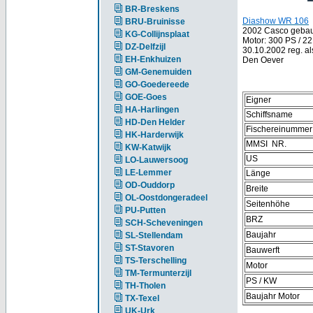
BR-Breskens
Diashow WR 106
BRU-Bruinisse
2002 Casco gebaut 
KG-Collijnsplaat
Motor: 300 PS / 22
DZ-Delfzijl
30.10.2002 reg. a
EH-Enkhuizen
Den Oever
GM-Genemuiden
GO-Goedereede
GOE-Goes
Eigner
HA-Harlingen
Schiffsname
HD-Den Helder
Fischereinummer
HK-Harderwijk
MMSI NR.
KW-Katwijk
US
LO-Lauwersoog
LE-Lemmer
Länge
OD-Ouddorp
Breite
OL-Oostdongeradeel
Seitenhöhe
PU-Putten
BRZ
SCH-Scheveningen
Baujahr
SL-Stellendam
ST-Stavoren
Bauwerft
TS-Terschelling
Motor
TM-Termunterzijl
PS / KW
TH-Tholen
Baujahr Motor
TX-Texel
UK-Urk