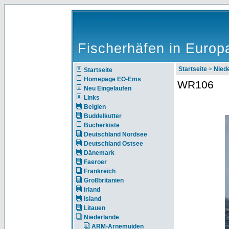
Fischerhäfen in Europ
Startseite
>
Nie
Startseite
Homepage EO-Ems
WR106
Neu Eingelaufen
Links
Belgien
Buddelkutter
Bücherkiste
Deutschland Nordsee
Deutschland Ostsee
Dänemark
Faeroer
Frankreich
Großbritanien
Irland
Island
Litauen
Niederlande
ARM-Arnemuiden