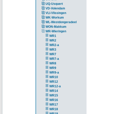
UQ-Usquert
VD-Volendam
VLI-Vlissingen
WK-Workum
WL-Westdongeradeel
WON-Makkum
WR-Wieringen
WR1
WR2
WR2-a
WR3
WR7
WR7-a
WR8
WR9
WR9-a
WR10
WR12
WR12-a
WR14
WR15
WR16
WR17
WR18
WR19