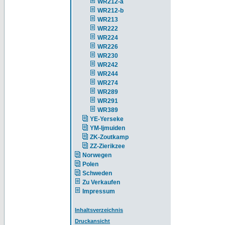
WR212-a
WR212-b
WR213
WR222
WR224
WR226
WR230
WR242
WR244
WR274
WR289
WR291
WR389
YE-Yerseke
YM-Ijmuiden
ZK-Zoutkamp
ZZ-Zierikzee
Norwegen
Polen
Schweden
Zu Verkaufen
Impressum
Inhaltsverzeichnis
Druckansicht