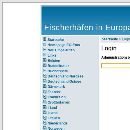
Fischerhäfen in Europ
Startseite
> Logi
Startseite
Homepage EO-Ems
Login
Neu Eingelaufen
Links
Administrationsb
Belgien
Buddelkutter
Bücherkiste
Deutschland Nordsee
Deutschland Ostsee
Dänemark
Faeroer
Frankreich
Großbritanien
Irland
Island
Litauen
Niederlande
Norwegen