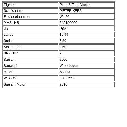
Eigner
Peter & Tiete Visser
Schiffsname
PIETER KEES
Fischereinummer
WL 20
MMSI NR.
245150000
US
PBAT
Länge
19,99
Breite
5,80
Seitenhöhe
2,60
BRZ / BRT
70
Baujahr
2000
Bauwerft
Welgelegen
Motor
Scania
PS / KW
300 / 221
Baujahr Motor
2016