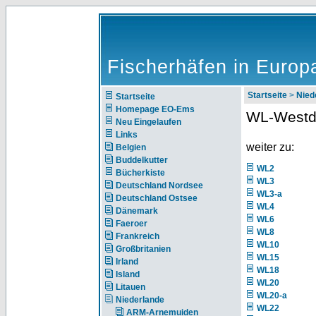
Fischerhäfen in Europ
Startseite
>
Nie
Startseite
Homepage EO-Ems
WL-Westd
Neu Eingelaufen
Links
weiter zu:
Belgien
Buddelkutter
WL2
Bücherkiste
WL3
Deutschland Nordsee
WL3-a
Deutschland Ostsee
WL4
Dänemark
WL6
Faeroer
WL8
Frankreich
WL10
Großbritanien
WL15
Irland
WL18
Island
WL20
Litauen
WL20-a
Niederlande
WL22
ARM-Arnemuiden