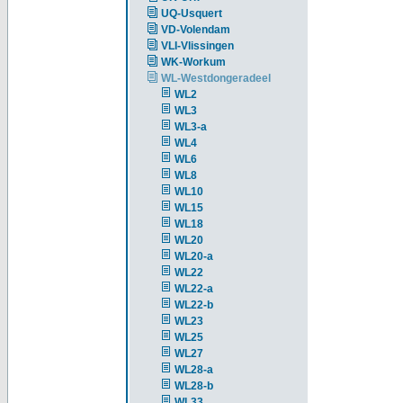
UQ-Usquert
VD-Volendam
VLI-Vlissingen
WK-Workum
WL-Westdongeradeel
WL2
WL3
WL3-a
WL4
WL6
WL8
WL10
WL15
WL18
WL20
WL20-a
WL22
WL22-a
WL22-b
WL23
WL25
WL27
WL28-a
WL28-b
WL33