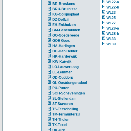
WL22-a
BR-Breskens
WL22-b
BRU-Bruinisse
WL23
KG-Collijnsplaat
WL25
DZ-Delfzijl
WL27
EH-Enkhuizen
WL28-a
GM-Genemuiden
WL28-b
GO-Goedereede
WL33
GOE-Goes
WL39
HA-Harlingen
HD-Den Helder
HK-Harderwijk
KW-Katwijk
LO-Lauwersoog
LE-Lemmer
OD-Ouddorp
OL-Oostdongeradeel
PU-Putten
SCH-Scheveningen
SL-Stellendam
ST-Stavoren
TS-Terschelling
TM-Termunterzijl
TH-Tholen
TX-Texel
UK-Urk