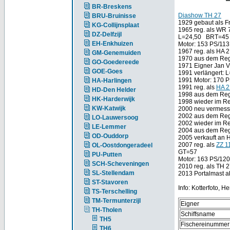
BR-Breskens
Diashow TH 27
BRU-Bruinisse
1929 gebaut als Fr
KG-Collijnsplaat
1965 reg. als WR 
DZ-Delfzijl
L=24,50 BRT=45
EH-Enkhuizen
Motor: 153 PS/113
1967 reg. als HA 
GM-Genemuiden
1970 aus dem Reg
GO-Goedereede
1971 Eigner Jan Vi
GOE-Goes
1991 verlängert: 
1991 Motor: 170 
HA-Harlingen
1991 reg. als
HA 
HD-Den Helder
1998 aus dem Reg
HK-Harderwijk
1998 wieder im Re
KW-Katwijk
2000 neu vermess
2002 aus dem Reg
LO-Lauwersoog
2002 wieder im Re
LE-Lemmer
2004 aus dem Reg
OD-Ouddorp
2005 verkauft an 
2007 reg. als
ZZ 1
OL-Oostdongeradeel
GT=57
PU-Putten
Motor: 163 PS/12
SCH-Scheveningen
2010 reg. als TH 
SL-Stellendam
2013 Portalmast a
ST-Stavoren
Info: Kotterfoto, 
TS-Terschelling
TM-Termunterzijl
Eigner
TH-Tholen
Schiffsname
TH5
Fischereinummer
TH6