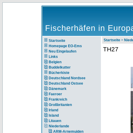
Fischerhäfen in Europ
Startseite
>
Nie
Startseite
Homepage EO-Ems
TH27
Neu Eingelaufen
Links
Belgien
Buddelkutter
Bücherkiste
Deutschland Nordsee
Deutschland Ostsee
Dänemark
Faeroer
Frankreich
Großbritanien
Irland
Island
Litauen
Niederlande
ARM-Arnemuiden