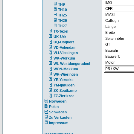
IMO
TH9
CFR
TH10
MMSI
TH25
TH26
Callsign
TH27
Länge
TX-Texel
Breite
UK-Urk
Seitenhöhe
UQ-Usquert
GT
VD-Volendam
Baujahr
VLI-Vlissingen
Bauwerft
WK-Workum
Motor
WL-Westdongeradeel
PS / KW
WON-Makkum
WR-Wieringen
YE-Yerseke
YM-Ijmuiden
ZK-Zoutkamp
ZZ-Zierikzee
Norwegen
Polen
Schweden
Zu Verkaufen
Impressum