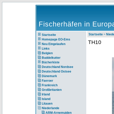
Fischerhäfen in Europ
Startseite
>
Nie
Startseite
Homepage EO-Ems
TH10
Neu Eingelaufen
Links
Belgien
Buddelkutter
Bücherkiste
Deutschland Nordsee
Deutschland Ostsee
Dänemark
Faeroer
Frankreich
Großbritanien
Irland
Island
Litauen
Niederlande
ARM-Arnemuiden