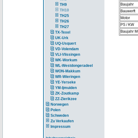
Baujahr
TH9
TH10
Bauwerft
TH25
Motor
TH26
PS / KW
TH27
Baujahr M
TX-Texel
UK-Urk
UQ-Usquert
VD-Volendam
VLI-Vlissingen
WK-Workum
WL-Westdongeradeel
WON-Makkum
WR-Wieringen
YE-Yerseke
YM-Ijmuiden
ZK-Zoutkamp
ZZ-Zierikzee
Norwegen
Polen
Schweden
Zu Verkaufen
Impressum