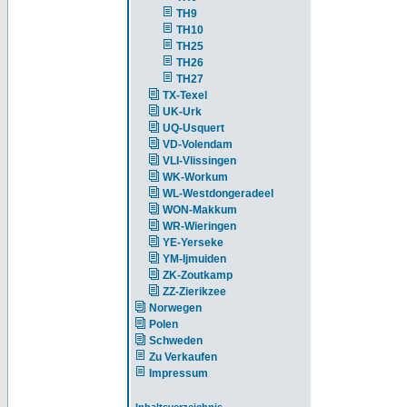
TH9
TH10
TH25
TH26
TH27
TX-Texel
UK-Urk
UQ-Usquert
VD-Volendam
VLI-Vlissingen
WK-Workum
WL-Westdongeradeel
WON-Makkum
WR-Wieringen
YE-Yerseke
YM-Ijmuiden
ZK-Zoutkamp
ZZ-Zierikzee
Norwegen
Polen
Schweden
Zu Verkaufen
Impressum