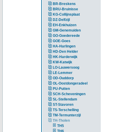
BR-Breskens
BRU-Bruinisse
KG-Collijnsplaat
DZ-Delfzijl
EH-Enkhuizen
GM-Genemuiden
GO-Goedereede
GOE-Goes
HA-Harlingen
HD-Den Helder
HK-Harderwijk
KW-Katwijk
LO-Lauwersoog
LE-Lemmer
OD-Ouddorp
OL-Oostdongeradeel
PU-Putten
SCH-Scheveningen
SL-Stellendam
ST-Stavoren
TS-Terschelling
TM-Termunterzijl
TH-Tholen
TH5
TH6