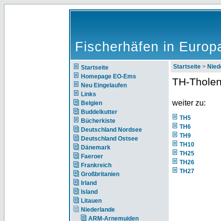
Fischerhäfen in Europ
Startseite
>
Nie
Startseite
Homepage EO-Ems
TH-Thole
Neu Eingelaufen
Links
weiter zu:
Belgien
Buddelkutter
TH5
Bücherkiste
TH6
Deutschland Nordsee
TH9
Deutschland Ostsee
TH10
Dänemark
TH25
Faeroer
TH26
Frankreich
TH27
Großbritanien
Irland
Island
Litauen
Niederlande
ARM-Arnemuiden