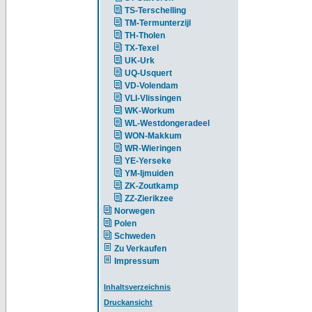
TS-Terschelling
TM-Termunterzijl
TH-Tholen
TX-Texel
UK-Urk
UQ-Usquert
VD-Volendam
VLI-Vlissingen
WK-Workum
WL-Westdongeradeel
WON-Makkum
WR-Wieringen
YE-Yerseke
YM-Ijmuiden
ZK-Zoutkamp
ZZ-Zierikzee
Norwegen
Polen
Schweden
Zu Verkaufen
Impressum
Inhaltsverzeichnis
Druckansicht