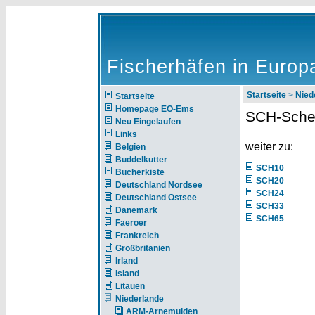
Fischerhäfen in Europ
Startseite
>
Nie
Startseite
Homepage EO-Ems
SCH-Sche
Neu Eingelaufen
Links
weiter zu:
Belgien
Buddelkutter
SCH10
Bücherkiste
SCH20
Deutschland Nordsee
SCH24
Deutschland Ostsee
SCH33
Dänemark
SCH65
Faeroer
Frankreich
Großbritanien
Irland
Island
Litauen
Niederlande
ARM-Arnemuiden