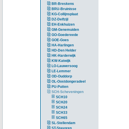
BR-Breskens
BRU-Bruinisse
KG-Collijnsplaat
DZ-Delfzijl
EH-Enkhuizen
GM-Genemuiden
GO-Goedereede
GOE-Goes
HA-Harlingen
HD-Den Helder
HK-Harderwijk
KW-Katwijk
LO-Lauwersoog
LE-Lemmer
OD-Ouddorp
OL-Oostdongeradeel
PU-Putten
SCH-Scheveningen
SCH10
SCH20
SCH24
SCH33
SCH65
SL-Stellendam
ST-Stavoren