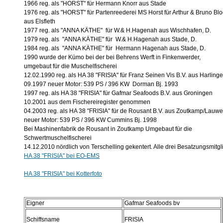
1966 reg. als "HORST" für Hermann Knorr aus Stade
1976 reg. als "HORST" für Partenreederei MS Horst für Arthur & Bruno Blo
aus Elsfleth
1977 reg. als "ANNA KÄTHE" für W.& H.Hagenah aus Wischhafen, D.
1979 reg. als "ANNA KÄTHE" für W.& H.Hagenah aus Stade, D.
1984 reg. als "ANNA KÄTHE" für Hermann Hagenah aus Stade, D.
1990 wurde der Kümo bei der bei Behrens Werft in Finkenwerder,
umgebaut für die Muschelfischerei
12.02.1990 reg. als HA 38 "FRISIA" für Franz Seinen Vis B.V. aus Harling
09.1997 neuer Motor: 539 PS / 396 KW Dorman Bj. 1993
1997 reg. als HA 38 "FRISIA" für Gafmar Seafoods B.V. aus Groningen
10.2001 aus dem Fischereiregister genommen
04.2003 reg. als HA 38 "FRISIA" für de Rousant B.V. aus Zoutkamp/Lauwer
neuer Motor: 539 PS / 396 KW Cummins Bj. 1998
Bei Mashinenfabrik de Rousant in Zoutkamp Umgebaut für die
Schwertmuschelfischerei
14.12.2010 nördlich von Terschelling gekentert. Alle drei Besatzungsmitgl
HA 38 "FRISIA" bei EO-EMS
HA 38 "FRISIA" bei Kotterfoto
Eigner
Gafmar Seafoods bv
Schiffsname
FRISIA