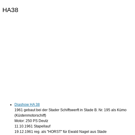
HA38
Diashow HA 38
1961 gebaut bei der Stader Schiffswerft in Stade B. Nr. 195 als Kümo
(Küstenmotorschiff)
Motor: 250 PS Deutz
11.10.1961 Stapellauf
19.12.1961 reg. als "HORST" für Ewald Nagel aus Stade