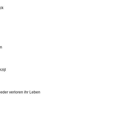
ck
en
zijl
ieder verloren ihr Leben