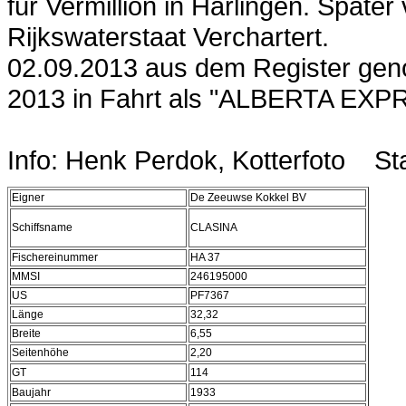
für Vermillion in Harlingen. Späte
Rijkswaterstaat Verchartert.
02.09.2013 aus dem Register ge
2013 in Fahrt als "ALBERTA EXPRE
Info: Henk Perdok, Kotterfoto St
Eigner
De Zeeuwse Kokkel BV
Schiffsname
CLASINA
Fischereinummer
HA 37
MMSI
246195000
US
PF7367
Länge
32,32
Breite
6,55
Seitenhöhe
2,20
GT
114
Baujahr
1933