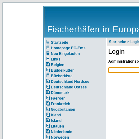
Fischerhäfen in Europ
Startseite
> Logi
Startseite
Homepage EO-Ems
Login
Neu Eingelaufen
Links
Administrationsb
Belgien
Buddelkutter
Bücherkiste
Deutschland Nordsee
Deutschland Ostsee
Dänemark
Faeroer
Frankreich
Großbritanien
Irland
Island
Litauen
Niederlande
Norwegen