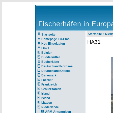
Fischerhäfen in Europ
Startseite
>
Nie
Startseite
Homepage EO-Ems
HA31
Neu Eingelaufen
Links
Belgien
Buddelkutter
Bücherkiste
Deutschland Nordsee
Deutschland Ostsee
Dänemark
Faeroer
Frankreich
Großbritanien
Irland
Island
Litauen
Niederlande
ARM-Arnemuiden