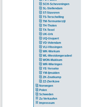
SCH-Scheveningen
SL-Stellendam
ST-Stavoren
TS-Terschelling
TM-Termunterzijl
TH-Tholen
TX-Texel
UK-Urk
UQ-Usquert
VD-Volendam
VLI-Vlissingen
WK-Workum
WL-Westdongeradeel
WON-Makkum
WR-Wieringen
YE-Yerseke
YM-Ijmuiden
ZK-Zoutkamp
ZZ-Zierikzee
Norwegen
Polen
Schweden
Zu Verkaufen
Impressum