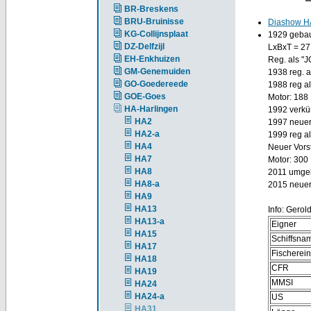
BR-Breskens
BRU-Bruinisse
Diashow H
KG-Collijnsplaat
1929 gebaut
DZ-Delfzijl
LxBxT = 27
EH-Enkhuizen
Reg. als "
GM-Genemuiden
1938 reg.
GO-Goedereede
1988 reg al
GOE-Goes
Motor: 188
HA-Harlingen
1992 verkü
HA2
1997 neuer
HA2-a
1999 reg al
HA4
Neuer Vors
HA7
Motor: 300
HA8
2011 umgeba
HA8-a
2015 neuer
HA9
HA13
Info: Gerol
HA13-a
Eigner
HA15
Schiffsna
HA17
Fischerei
HA18
CFR
HA19
MMSI
HA24
HA24-a
US
HA31