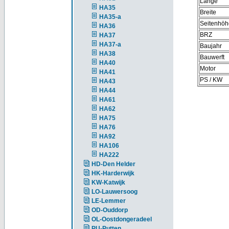
Länge
HA35
Breite
HA35-a
Seitenhöh
HA36
BRZ
HA37
HA37-a
Baujahr
HA38
Bauwerft
HA40
Motor
HA41
PS / KW
HA43
HA44
HA61
HA62
HA75
HA76
HA92
HA106
HA222
HD-Den Helder
HK-Harderwijk
KW-Katwijk
LO-Lauwersoog
LE-Lemmer
OD-Ouddorp
OL-Oostdongeradeel
PU-Putten