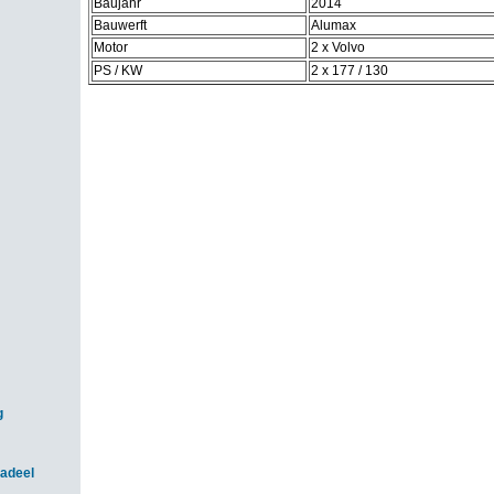
Baujahr
2014
Bauwerft
Alumax
Motor
2 x Volvo
PS / KW
2 x 177 / 130
g
adeel