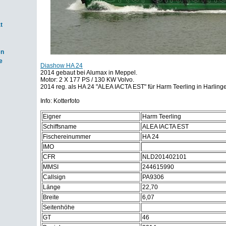
t
en
e
Diashow HA 24
2014 gebaut bei Alumax in Meppel.
Motor: 2 X 177 PS / 130 KW Volvo.
2014 reg. als HA 24 "ALEA IACTA EST" für Harm Teerling in Harling
Info: Kotterfoto
Eigner
Harm Teerling
Schiffsname
ALEA IACTA EST
Fischereinummer
HA 24
IMO
CFR
NLD201402101
MMSI
244615990
Callsign
PA9306
Länge
22,70
Breite
6,07
Seitenhöhe
GT
46