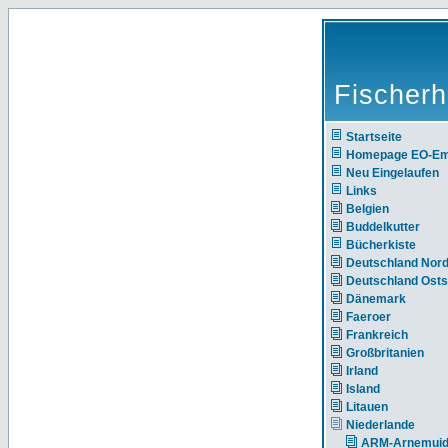
Fischerh
Startseite
Homepage EO-E
Neu Eingelaufen
Links
Belgien
Buddelkutter
Bücherkiste
Deutschland Nor
Deutschland Ost
Dänemark
Faeroer
Frankreich
Großbritanien
Irland
Island
Litauen
Niederlande
ARM-Arnemui