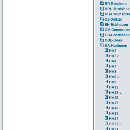
BR-Breskens
BRU-Bruinisse
KG-Collijnsplaa
DZ-Delfzijl
EH-Enkhuizen
GM-Genemuid
GO-Goedereed
GOE-Goes
HA-Harlingen
HA2
HA2-a
HA4
HA7
HA8
HA8-a
HA9
HA13
HA13-a
HA15
HA17
HA18
HA19
HA24
HA24-a
HA31