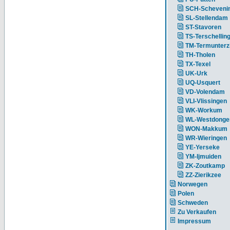
SCH-Scheveni
SL-Stellendam
ST-Stavoren
TS-Terschellin
TM-Termunterzi
TH-Tholen
TX-Texel
UK-Urk
UQ-Usquert
VD-Volendam
VLI-Vlissingen
WK-Workum
WL-Westdonge
WON-Makkum
WR-Wieringen
YE-Yerseke
YM-Ijmuiden
ZK-Zoutkamp
ZZ-Zierikzee
Norwegen
Polen
Schweden
Zu Verkaufen
Impressum