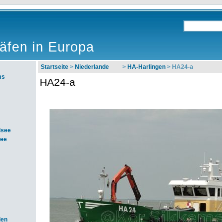
äfen in Europa
Startseite
>
Niederlande
>
HA-Harlingen
> HA24-a
ms
HA24-a
dsee
see
den