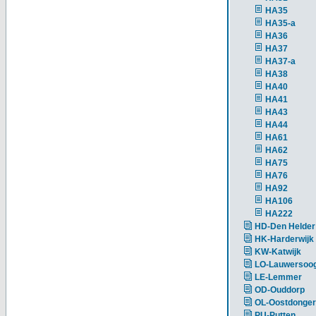
HA35
HA35-a
HA36
HA37
HA37-a
HA38
HA40
HA41
HA43
HA44
HA61
HA62
HA75
HA76
HA92
HA106
HA222
HD-Den Helder
HK-Harderwijk
KW-Katwijk
LO-Lauwersoo
LE-Lemmer
OD-Ouddorp
OL-Oostdonger
PU-Putten