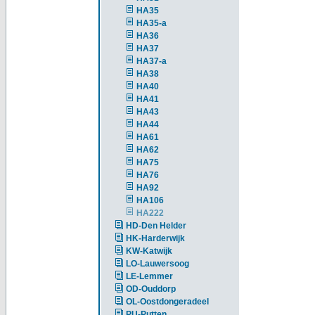
HA35
HA35-a
HA36
HA37
HA37-a
HA38
HA40
HA41
HA43
HA44
HA61
HA62
HA75
HA76
HA92
HA106
HA222
HD-Den Helder
HK-Harderwijk
KW-Katwijk
LO-Lauwersoog
LE-Lemmer
OD-Ouddorp
OL-Oostdongeradeel
PU-Putten