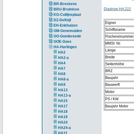
BR-Breskens
Diashow HA 222
BRU-Bruinisse
KG-Collijnsplaat
DZ-Delfzijl
Eigner
EH-Enkhuizen
Schiffsname
GM-Genemuiden
GO-Goedereede
Fischereinummer
GOE-Goes
MMSI Nr.
HA-Harlingen
Länge
HA2
Breite
HA2-a
HA4
Seitenhöhe
HA7
BRZ
HA8
Baujahr
HA8-a
HA9
Bauwerft
HA13
Motor
HA13-a
PS / KW
HA15
HA17
Baujahr Motor
HA18
HA19
HA24
HA24-a
HA31