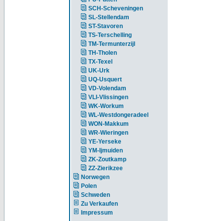
SCH-Scheveningen
SL-Stellendam
ST-Stavoren
TS-Terschelling
TM-Termunterzijl
TH-Tholen
TX-Texel
UK-Urk
UQ-Usquert
VD-Volendam
VLI-Vlissingen
WK-Workum
WL-Westdongeradeel
WON-Makkum
WR-Wieringen
YE-Yerseke
YM-Ijmuiden
ZK-Zoutkamp
ZZ-Zierikzee
Norwegen
Polen
Schweden
Zu Verkaufen
Impressum