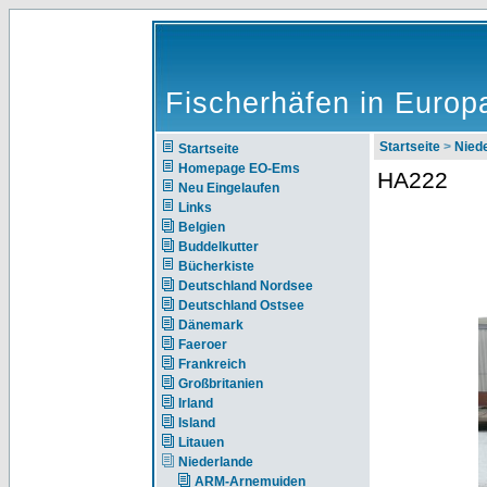
Fischerhäfen in Europ
Startseite
>
Nie
Startseite
Homepage EO-Ems
HA222
Neu Eingelaufen
Links
Belgien
Buddelkutter
Bücherkiste
Deutschland Nordsee
Deutschland Ostsee
Dänemark
Faeroer
Frankreich
Großbritanien
Irland
Island
Litauen
Niederlande
ARM-Arnemuiden