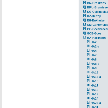
BR-Breskens
BRU-Bruinisse
KG-Collijnsplaa
DZ-Delfzijl
EH-Enkhuizen
GM-Genemuid
GO-Goedereed
GOE-Goes
HA-Harlingen
HA2
HA2-a
HA4
HA7
HA8
HA8-a
HA9
HA13
HA13-a
HA15
HA17
HA18
HA19
HA24
HA24-a
HA31