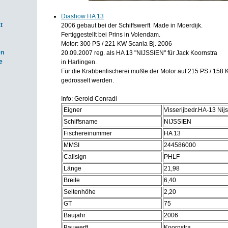
Diashow HA 13
t
2006 gebaut bei der Schiffswerft Made in Moerdijk.
Fertiggestellt bei Prins in Volendam.
Motor: 300 PS / 221 KW Scania Bj. 2006
en
20.09.2007 reg. als HA 13 "NIJSSIEN" für Jack Koornstra
e
in Harlingen.
Für die Krabbenfischerei mußte der Motor auf 215 PS / 158
gedrosselt werden.
Info: Gerold Conradi
Eigner
Visserijbedr.HA-13 Nij
Schiffsname
NIJSSIEN
Fischereinummer
HA 13
MMSI
244586000
Callsign
PHLF
Länge
21,98
Breite
6,40
Seitenhöhe
2,20
GT
75
Baujahr
2006
Bauwerft
Koornstra