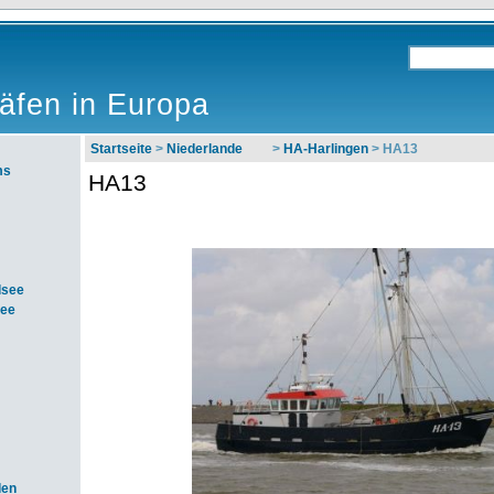
äfen in Europa
Startseite
>
Niederlande
>
HA-Harlingen
> HA13
ms
HA13
dsee
see
den