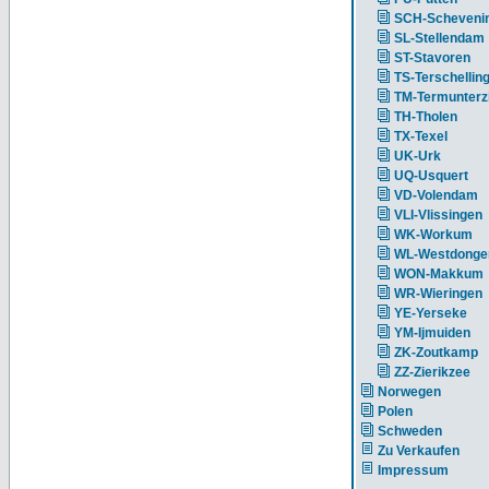
SCH-Scheveni
SL-Stellendam
ST-Stavoren
TS-Terschellin
TM-Termunterzi
TH-Tholen
TX-Texel
UK-Urk
UQ-Usquert
VD-Volendam
VLI-Vlissingen
WK-Workum
WL-Westdonge
WON-Makkum
WR-Wieringen
YE-Yerseke
YM-Ijmuiden
ZK-Zoutkamp
ZZ-Zierikzee
Norwegen
Polen
Schweden
Zu Verkaufen
Impressum