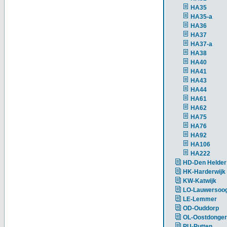
HA35
HA35-a
HA36
HA37
HA37-a
HA38
HA40
HA41
HA43
HA44
HA61
HA62
HA75
HA76
HA92
HA106
HA222
HD-Den Helder
HK-Harderwijk
KW-Katwijk
LO-Lauwersoo
LE-Lemmer
OD-Ouddorp
OL-Oostdonger
PU-Putten