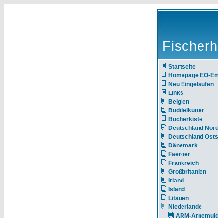
Fischerh
Startseite
Homepage EO-E
Neu Eingelaufen
Links
Belgien
Buddelkutter
Bücherkiste
Deutschland Nor
Deutschland Ost
Dänemark
Faeroer
Frankreich
Großbritanien
Irland
Island
Litauen
Niederlande
ARM-Arnemui