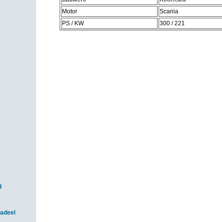
Motor
Scania
PS / KW
300 / 221
g
adeel