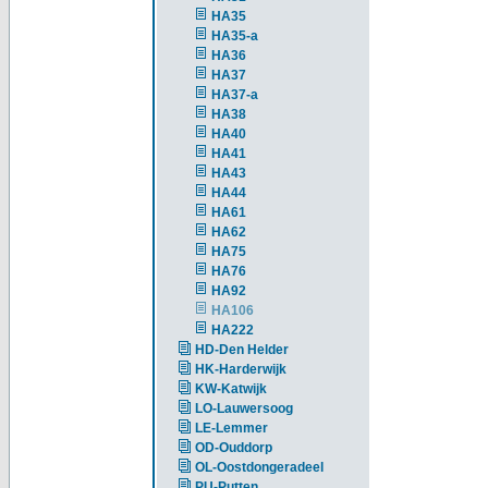
HA35
HA35-a
HA36
HA37
HA37-a
HA38
HA40
HA41
HA43
HA44
HA61
HA62
HA75
HA76
HA92
HA106
HA222
HD-Den Helder
HK-Harderwijk
KW-Katwijk
LO-Lauwersoog
LE-Lemmer
OD-Ouddorp
OL-Oostdongeradeel
PU-Putten