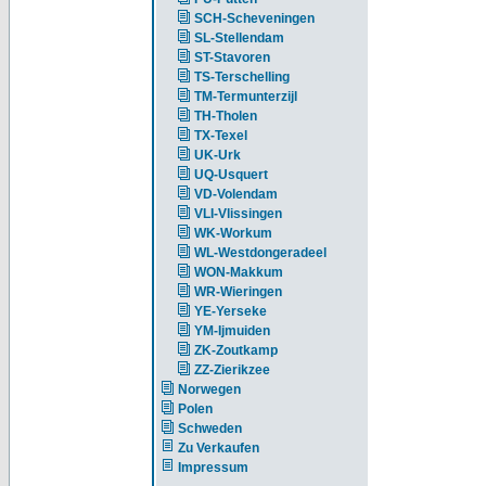
SCH-Scheveningen
SL-Stellendam
ST-Stavoren
TS-Terschelling
TM-Termunterzijl
TH-Tholen
TX-Texel
UK-Urk
UQ-Usquert
VD-Volendam
VLI-Vlissingen
WK-Workum
WL-Westdongeradeel
WON-Makkum
WR-Wieringen
YE-Yerseke
YM-Ijmuiden
ZK-Zoutkamp
ZZ-Zierikzee
Norwegen
Polen
Schweden
Zu Verkaufen
Impressum