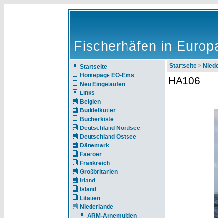
Fischerhäfen in Europ
Startseite
>
Nie
Startseite
Homepage EO-Ems
HA106
Neu Eingelaufen
Links
Belgien
Buddelkutter
Bücherkiste
Deutschland Nordsee
Deutschland Ostsee
Dänemark
Faeroer
Frankreich
Großbritanien
Irland
Island
Litauen
Niederlande
ARM-Arnemuiden