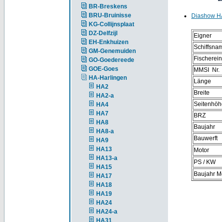
BR-Breskens
BRU-Bruinisse
Diashow H
KG-Collijnsplaat
DZ-Delfzijl
Eigner
EH-Enkhuizen
Schiffsna
GM-Genemuiden
Fischerei
GO-Goedereede
GOE-Goes
MMSI Nr.
HA-Harlingen
Länge
HA2
Breite
HA2-a
Seitenhöh
HA4
HA7
BRZ
HA8
Baujahr
HA8-a
Bauwerft
HA9
HA13
Motor
HA13-a
PS / KW
HA15
Baujahr M
HA17
HA18
HA19
HA24
HA24-a
HA31