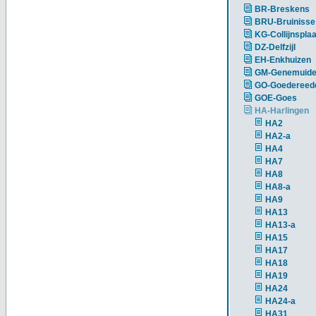
BR-Breskens
BRU-Bruinisse
KG-Collijnsplaa
DZ-Delfzijl
EH-Enkhuizen
GM-Genemuid
GO-Goedereed
GOE-Goes
HA-Harlingen
HA2
HA2-a
HA4
HA7
HA8
HA8-a
HA9
HA13
HA13-a
HA15
HA17
HA18
HA19
HA24
HA24-a
HA31