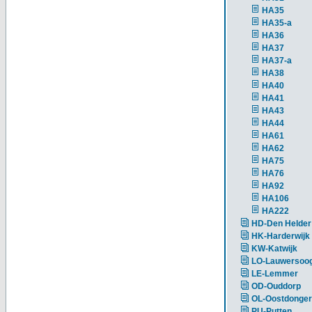
HA35
HA35-a
HA36
HA37
HA37-a
HA38
HA40
HA41
HA43
HA44
HA61
HA62
HA75
HA76
HA92
HA106
HA222
HD-Den Helder
HK-Harderwijk
KW-Katwijk
LO-Lauwersoo
LE-Lemmer
OD-Ouddorp
OL-Oostdonger
PU-Putten