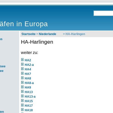
äfen in Europa
Startseite
>
Niederlande
> HA-Harlingen
ms
HA-Harlingen
weiter zu:
HA2
HA2-a
dsee
HA4
see
HA7
HA8
HA8-a
HA9
HA13
HA13-a
HA15
HA17
HA18
den