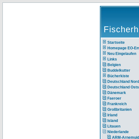
Fischerh
Startseite
Homepage EO-E
Neu Eingelaufen
Links
Belgien
Buddelkutter
Bücherkiste
Deutschland Nor
Deutschland Ost
Dänemark
Faeroer
Frankreich
Großbritanien
Irland
Island
Litauen
Niederlande
ARM-Arnemui