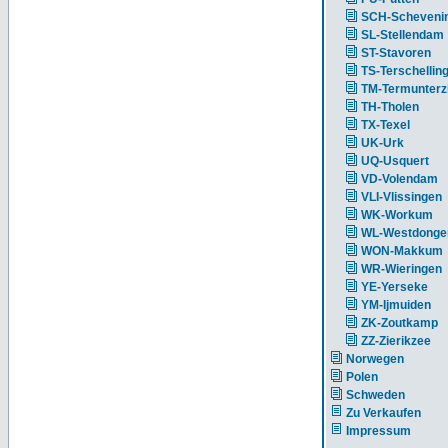
SCH-Scheveni
SL-Stellendam
ST-Stavoren
TS-Terschellin
TM-Termunterzi
TH-Tholen
TX-Texel
UK-Urk
UQ-Usquert
VD-Volendam
VLI-Vlissingen
WK-Workum
WL-Westdonge
WON-Makkum
WR-Wieringen
YE-Yerseke
YM-Ijmuiden
ZK-Zoutkamp
ZZ-Zierikzee
Norwegen
Polen
Schweden
Zu Verkaufen
Impressum