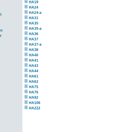
HA19
HA24
HA24-a
t
HA31
HA35
HA35-a
en
HA36
e
HA37
HA37-a
HA38
HA40
HA41
HA43
HA44
HA61
HA62
HA75
HA76
HA92
HA106
HA222