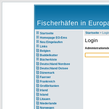
Fischerhäfen in Europ
Startseite
> Logi
Startseite
Homepage EO-Ems
Login
Neu Eingelaufen
Links
Administrationsb
Belgien
Buddelkutter
Bücherkiste
Deutschland Nordsee
Deutschland Ostsee
Dänemark
Faeroer
Frankreich
Großbritanien
Irland
Island
Litauen
Niederlande
Norwegen