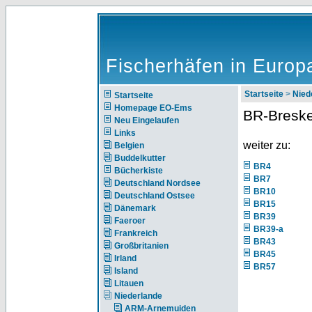
Fischerhäfen in Europ
Startseite
>
Nie
Startseite
Homepage EO-Ems
BR-Bresk
Neu Eingelaufen
Links
weiter zu:
Belgien
Buddelkutter
BR4
Bücherkiste
BR7
Deutschland Nordsee
BR10
Deutschland Ostsee
BR15
Dänemark
BR39
Faeroer
BR39-a
Frankreich
BR43
Großbritanien
BR45
Irland
BR57
Island
Litauen
Niederlande
ARM-Arnemuiden