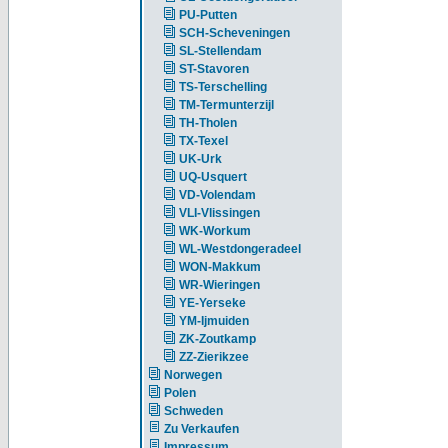
PU-Putten
SCH-Scheveningen
SL-Stellendam
ST-Stavoren
TS-Terschelling
TM-Termunterzijl
TH-Tholen
TX-Texel
UK-Urk
UQ-Usquert
VD-Volendam
VLI-Vlissingen
WK-Workum
WL-Westdongeradeel
WON-Makkum
WR-Wieringen
YE-Yerseke
YM-Ijmuiden
ZK-Zoutkamp
ZZ-Zierikzee
Norwegen
Polen
Schweden
Zu Verkaufen
Impressum