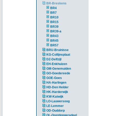
BR-Breskens
BR4
BR7
BR10
BR15
BR39
BR39-a
BR43
BR45
BR57
BRU-Bruinisse
KG-Collijnsplaat
DZ-Delfzijl
EH-Enkhuizen
GM-Genemuiden
GO-Goedereede
GOE-Goes
HA-Harlingen
HD-Den Helder
HK-Harderwijk
KW-Katwijk
LO-Lauwersoog
LE-Lemmer
OD-Ouddorp
OL-Oostdongeradeel