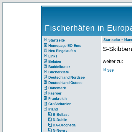
Fischerhäfen in Europ
Startseite
>
Irlan
Startseite
Homepage EO-Ems
S-Skibber
Neu Eingelaufen
Links
weiter zu:
Belgien
Buddelkutter
S89
Bücherkiste
Deutschland Nordsee
Deutschland Ostsee
Dänemark
Faeroer
Frankreich
Großbritanien
Irland
B-Belfast
D-Dublin
DA-Drogheda
N-Newry