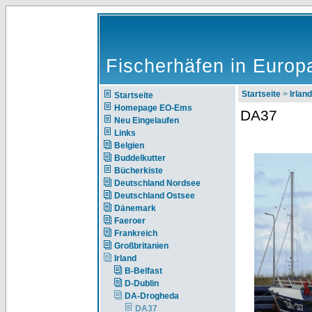
Fischerhäfen in Europ
Startseite
>
Irland
Startseite
Homepage EO-Ems
DA37
Neu Eingelaufen
Links
Belgien
Buddelkutter
Bücherkiste
Deutschland Nordsee
Deutschland Ostsee
Dänemark
Faeroer
Frankreich
Großbritanien
Irland
B-Belfast
D-Dublin
DA-Drogheda
DA37