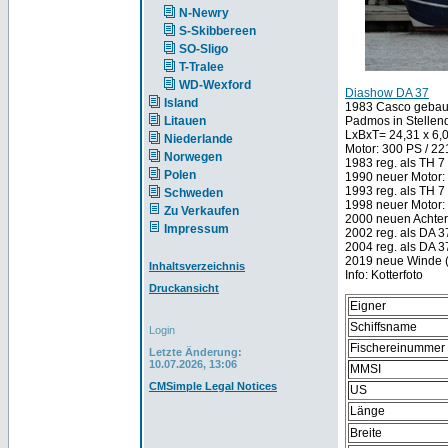
N-Newry
S-Skibbereen
SO-Sligo
T-Tralee
WD-Wexford
Diashow DA 37
Island
1983 Casco gebaut b
Litauen
Padmos in Stelle
LxBxT= 24,31 x 6,
Niederlande
Motor: 300 PS / 22
Norwegen
1983 reg. als TH 7
Polen
1990 neuer Motor:
1993 reg. als TH 7
Schweden
1998 neuer Motor:
Zu Verkaufen
2000 neuen Achter
Impressum
2002 reg. als DA 3
2004 reg. als DA 
2019 neue Winde (
Inhaltsverzeichnis
Info: Kotterfoto
Druckansicht
Eigner
Schiffsname
Login
Fischereinummer
Letzte Änderung:
10.07.2026, 13:06
MMSI
CMSimple Legal Notices
US
Länge
Breite