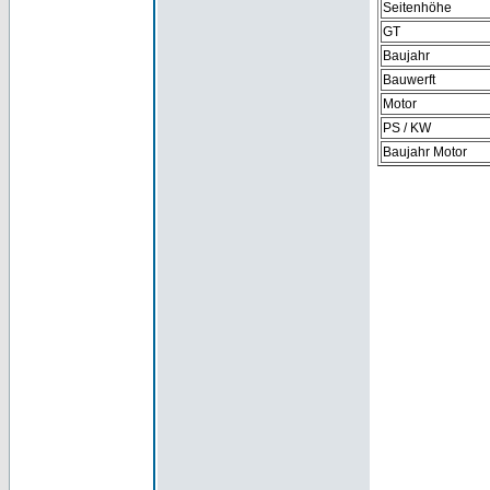
Seitenhöhe
GT
Baujahr
Bauwerft
Motor
PS / KW
Baujahr Motor