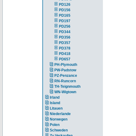
PD126
PD156
PD165
PD197
PD256
PD344
PD356
PD357
PD378
PD418
PD657
PH-Plymouth
PW-Padstow
PZ-Penzance
RN-Runcorn
TH-Teignmouth
WN-Wigtown
Irland
Island
Litauen
Niederlande
Norwegen
Polen
Schweden
Zu Verkaufen