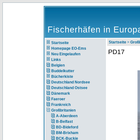
Fischerhäfen in Europ
Startseite
>
Großb
Startseite
Homepage EO-Ems
PD17
Neu Eingelaufen
Links
Belgien
Buddelkutter
Bücherkiste
Deutschland Nordsee
Deutschland Ostsee
Dänemark
Faeroer
Frankreich
Großbritanien
A-Aberdeen
B-Belfast
BD-Bideford
BM-Brixham
BCK-Buckie