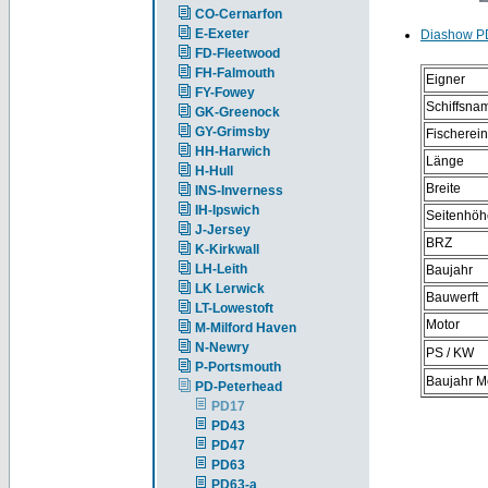
CO-Cernarfon
E-Exeter
Diashow P
FD-Fleetwood
FH-Falmouth
Eigner
FY-Fowey
Schiffsna
GK-Greenock
GY-Grimsby
Fischerei
HH-Harwich
Länge
H-Hull
Breite
INS-Inverness
IH-Ipswich
Seitenhöh
J-Jersey
BRZ
K-Kirkwall
LH-Leith
Baujahr
LK Lerwick
Bauwerft
LT-Lowestoft
Motor
M-Milford Haven
N-Newry
PS / KW
P-Portsmouth
Baujahr M
PD-Peterhead
PD17
PD43
PD47
PD63
PD63-a