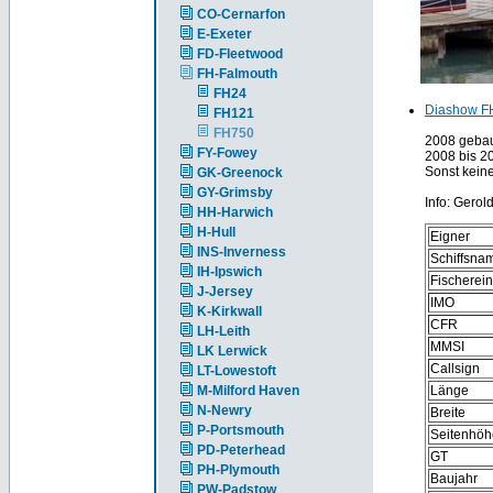
CO-Cernarfon
E-Exeter
FD-Fleetwood
FH-Falmouth
FH24
Diashow F
FH121
FH750
2008 gebau
FY-Fowey
2008 bis 2
Sonst keine
GK-Greenock
GY-Grimsby
Info: Gerol
HH-Harwich
H-Hull
Eigner
INS-Inverness
Schiffsna
IH-Ipswich
Fischerei
J-Jersey
IMO
K-Kirkwall
CFR
LH-Leith
MMSI
LK Lerwick
Callsign
LT-Lowestoft
M-Milford Haven
Länge
N-Newry
Breite
P-Portsmouth
Seitenhöh
PD-Peterhead
GT
PH-Plymouth
Baujahr
PW-Padstow