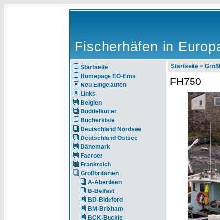
Fischerhäfen in Europ
Startseite
>
Großb
Startseite
Homepage EO-Ems
FH750
Neu Eingelaufen
Links
Belgien
Buddelkutter
Bücherkiste
Deutschland Nordsee
Deutschland Ostsee
Dänemark
Faeroer
Frankreich
Großbritanien
A-Aberdeen
B-Belfast
BD-Bideford
BM-Brixham
BCK-Buckie