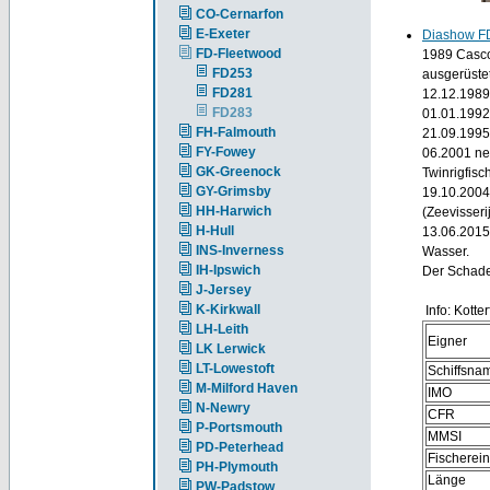
CO-Cernarfon
E-Exeter
Diashow F
FD-Fleetwood
1989 Casco
FD253
ausgerüstet
FD281
12.12.1989
FD283
01.01.1992
FH-Falmouth
21.09.1995
FY-Fowey
06.2001 neu
GK-Greenock
Twinrigfisc
GY-Grimsby
19.10.2004 
HH-Harwich
(Zeevisseri
H-Hull
13.06.2015
INS-Inverness
Wasser.
IH-Ipswich
Der Schade
J-Jersey
K-Kirkwall
Info: Kotter
LH-Leith
Eigner
LK Lerwick
LT-Lowestoft
Schiffsna
M-Milford Haven
IMO
N-Newry
CFR
P-Portsmouth
MMSI
PD-Peterhead
Fischerei
PH-Plymouth
Länge
PW-Padstow