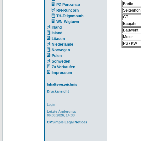
Breite
PZ-Penzance
RN-Runcorn
Seitenhöh
TH-Teignmouth
GT
WN-Wigtown
Baujahr
Irland
Bauwerft
Island
Motor
Litauen
PS / KW
Niederlande
Norwegen
Polen
Schweden
Zu Verkaufen
Impressum
Inhaltsverzeichnis
Druckansicht
Login
Letzte Änderung:
06.08.2026, 14:33
CMSimple Legal Notices