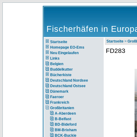
Fischerhäfen in Europ
Startseite
>
Großb
Startseite
Homepage EO-Ems
FD283
Neu Eingelaufen
Links
Belgien
Buddelkutter
Bücherkiste
Deutschland Nordsee
Deutschland Ostsee
Dänemark
Faeroer
Frankreich
Großbritanien
A-Aberdeen
B-Belfast
BD-Bideford
BM-Brixham
BCK-Buckie