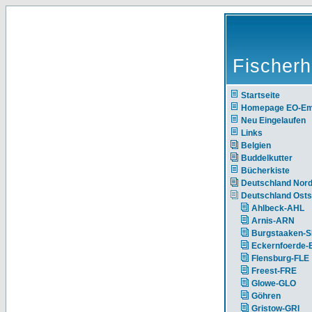
Fischerh
Startseite
Homepage EO-E
Neu Eingelaufen
Links
Belgien
Buddelkutter
Bücherkiste
Deutschland Nor
Deutschland Ost
Ahlbeck-AHL
Arnis-ARN
Burgstaaken-
Eckernfoerde
Flensburg-FLE
Freest-FRE
Glowe-GLO
Göhren
Gristow-GRI