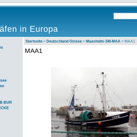
äfen in Europa
Startseite
>
Deutschland Ostsee
>
Maasholm-SM-MAA
> MAA1
ms
MAA1
dsee
see
SB-BUR
-ECKE