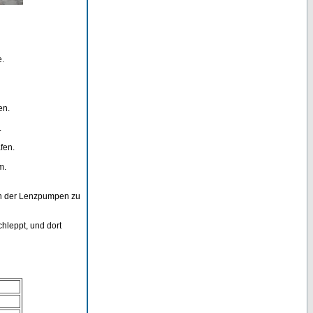
e.
en.
.
fen.
m.
en der Lenzpumpen zu
hleppt, und dort