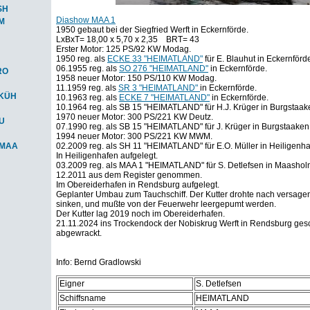
SH
Diashow MAA 1
M
1950 gebaut bei der Siegfried Werft in Eckernförde.
LxBxT= 18,00 x 5,70 x 2,35 BRT= 43
Erster Motor: 125 PS/92 KW Modag.
1950 reg. als
ECKE 33 "HEIMATLAND"
für E. Blauhut in Eckernförd
06.1955 reg. als
SO 276 "HEIMATLAND"
in Eckernförde.
RO
1958 neuer Motor: 150 PS/110 KW Modag.
11.1959 reg. als
SR 3 "HEIMATLAND"
in Eckernförde.
-KÜH
10.1963 reg. als
ECKE 7 "HEIMATLAND"
in Eckernförde.
10.1964 reg. als SB 15 "HEIMATLAND" für H.J. Krüger in Burgstaak
1970 neuer Motor: 300 PS/221 KW Deutz.
AU
07.1990 reg. als SB 15 "HEIMATLAND" für J. Krüger in Burgstaaken
1994 neuer Motor: 300 PS/221 KW MWM.
-MAA
02.2009 reg. als SH 11 "HEIMATLAND" für E.O. Müller in Heiligenha
In Heiligenhafen aufgelegt.
03.2009 reg. als MAA 1 "HEIMATLAND" für S. Detlefsen in Maashol
12.2011 aus dem Register genommen.
Im Obereiderhafen in Rendsburg aufgelegt.
Geplanter Umbau zum Tauchschiff. Der Kutter drohte nach versag
sinken, und mußte von der Feuerwehr leergepumt werden.
Der Kutter lag 2019 noch im Obereiderhafen.
21.11.2024 ins Trockendock der Nobiskrug Werft in Rendsburg gesc
abgewrackt.
Info: Bernd Gradlowski
Eigner
S. Detlefsen
Schiffsname
HEIMATLAND