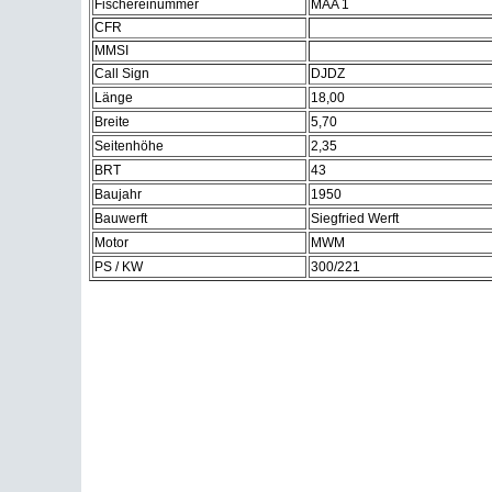
Fischereinummer
MAA 1
CFR
MMSI
Call Sign
DJDZ
Länge
18,00
Breite
5,70
Seitenhöhe
2,35
BRT
43
Baujahr
1950
Bauwerft
Siegfried Werft
Motor
MWM
PS / KW
300/221