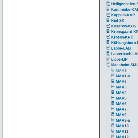
Heiligenhafen-
Kamminke-KA
Kappeln-KAP
Kiel-SK
Koserow-KOS
Kronsgaard-K
Kröslin-KRÖ
Kühlungsborn
Laboe-LAB
Lauterbach-L
Lippe-LIP
Maasholm-SM
MAA1
MAA1-a
MAA2
MAA3
MAA4
MAA5
MAA6
MAA7
MAA9
MAA9-a
MAA10
MAA11
MAA12