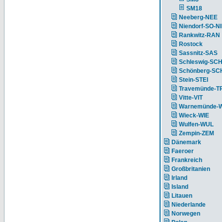
SM18
Neeberg-NEE
Niendorf-SO-N
Rankwitz-RAN
Rostock
Sassnitz-SAS
Schleswig-SC
Schönberg-S
Stein-STEI
Travemünde-T
Vitte-VIT
Warnemünde-
Wieck-WIE
Wulfen-WUL
Zempin-ZEM
Dänemark
Faeroer
Frankreich
Großbritanien
Irland
Island
Litauen
Niederlande
Norwegen