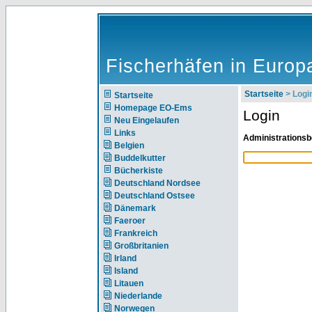
Fischerhäfen in Europ
Startseite
> Logi
Startseite
Homepage EO-Ems
Login
Neu Eingelaufen
Links
Administrationsb
Belgien
Buddelkutter
Bücherkiste
Deutschland Nordsee
Deutschland Ostsee
Dänemark
Faeroer
Frankreich
Großbritanien
Irland
Island
Litauen
Niederlande
Norwegen