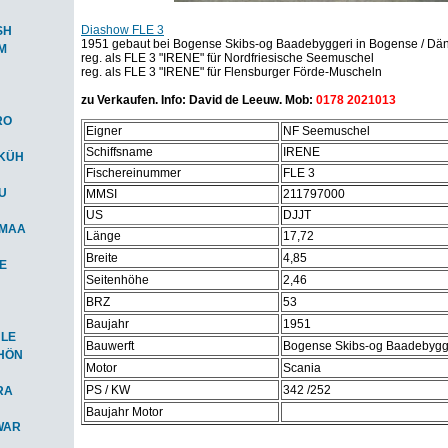
Diashow FLE 3
SH
1951 gebaut bei Bogense Skibs-og Baadebyggeri in Bogense / Dä
M
reg. als FLE 3 "IRENE" für Nordfriesische Seemuschel
reg. als FLE 3 "IRENE" für Flensburger Förde-Muscheln
zu Verkaufen. Info: David de Leeuw. Mob:
0178 2021013
RO
Eigner
NF Seemuschel
Schiffsname
IRENE
-KÜH
Fischereinummer
FLE 3
AU
MMSI
211797000
US
DJJT
-MAA
Länge
17,72
Breite
4,85
IE
Seitenhöhe
2,46
BRZ
53
Baujahr
1951
HLE
Bauwerft
Bogense Skibs-og Baadebygg
CHÖN
Motor
Scania
PS / KW
342 /252
RA
Baujahr Motor
WAR