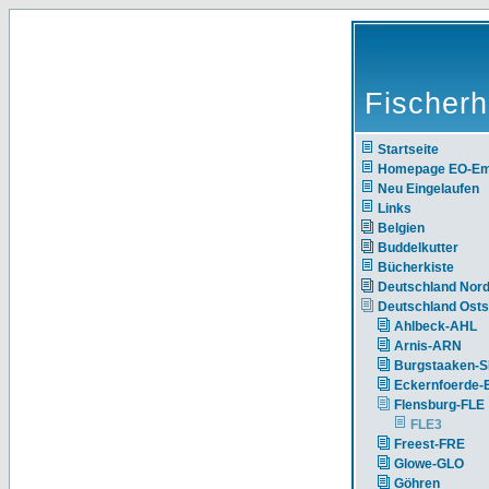
Fischerh
Startseite
Homepage EO-E
Neu Eingelaufen
Links
Belgien
Buddelkutter
Bücherkiste
Deutschland Nor
Deutschland Ost
Ahlbeck-AHL
Arnis-ARN
Burgstaaken-
Eckernfoerde
Flensburg-FLE
FLE3
Freest-FRE
Glowe-GLO
Göhren