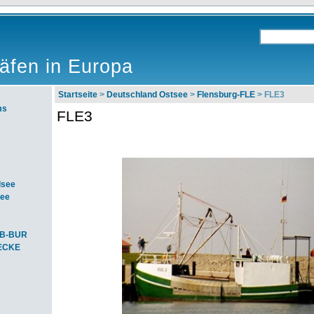
äfen in Europa
Startseite
>
Deutschland Ostsee
>
Flensburg-FLE
> FLE3
ms
FLE3
dsee
see
SB-BUR
-ECKE