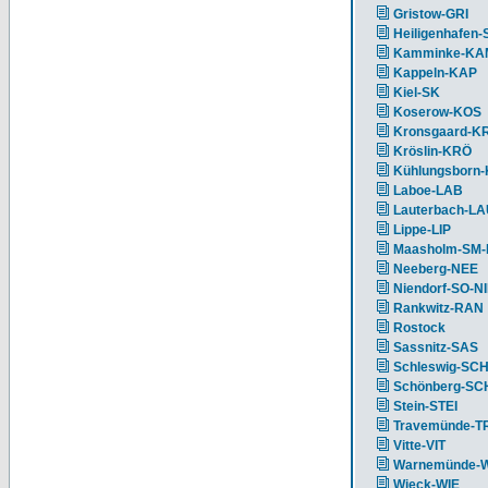
Gristow-GRI
Heiligenhafen-
Kamminke-KA
Kappeln-KAP
Kiel-SK
Koserow-KOS
Kronsgaard-K
Kröslin-KRÖ
Kühlungsborn
Laboe-LAB
Lauterbach-L
Lippe-LIP
Maasholm-SM
Neeberg-NEE
Niendorf-SO-N
Rankwitz-RAN
Rostock
Sassnitz-SAS
Schleswig-SC
Schönberg-S
Stein-STEI
Travemünde-T
Vitte-VIT
Warnemünde-
Wieck-WIE