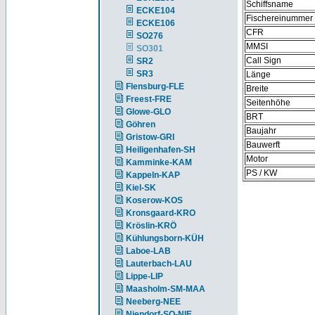
Schiffsname
ECKE104
Fischereinummer
ECKE106
CFR
SO276
MMSI
SO301
Call Sign
SR2
SR3
Länge
Flensburg-FLE
Breite
Freest-FRE
Seitenhöhe
Glowe-GLO
BRT
Göhren
Baujahr
Gristow-GRI
Bauwerft
Heiligenhafen-SH
Motor
Kamminke-KAM
PS / KW
Kappeln-KAP
Kiel-SK
Koserow-KOS
Kronsgaard-KRO
Kröslin-KRÖ
Kühlungsborn-KÜH
Laboe-LAB
Lauterbach-LAU
Lippe-LIP
Maasholm-SM-MAA
Neeberg-NEE
Niendorf-SO-NIE