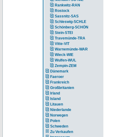
Rankwitz-RAN
Rostock
Sassnitz-SAS
Schleswig-SCHLE
Schönberg-SCHÖN
Stein-STEI
Travemünde-TRA
Vitte-VIT
Warnemünde-WAR
Wieck-WIE
Wulfen-WUL
Zempin-ZEM
Dänemark
Faeroer
Frankreich
Großbritanien
Irland
Island
Litauen
Niederlande
Norwegen
Polen
Schweden
Zu Verkaufen