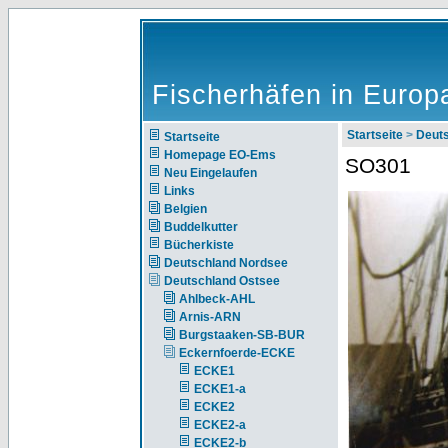
Fischerhäfen in Europ
Startseite
>
Deut
Startseite
Homepage EO-Ems
SO301
Neu Eingelaufen
Links
Belgien
Buddelkutter
Bücherkiste
Deutschland Nordsee
Deutschland Ostsee
Ahlbeck-AHL
Arnis-ARN
Burgstaaken-SB-BUR
Eckernfoerde-ECKE
ECKE1
ECKE1-a
ECKE2
ECKE2-a
ECKE2-b