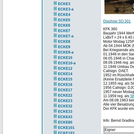
ECKE3
ECKE3-a
ECKE4
ECKE5
Diashow SO 301
ECKE6
KFK 360
ECKE7
Baujahr 1944 Werf
ECKE7-a
LxBxT = 24 x 6.40
ECKE8
Motor Modag 125P
Ab 04.1944 MOK (
ECKE9
Bei Kriegsende als
ECKE9-a
01.1946 in den Sa
ECKE10
06.05.1946 in Char
08.09.1946 reg. a
ECKE10-a
11.1946 Umbau De
ECKE12
Callsign: DAET.
ECKE14
1952 im Rüschhafe
ECKE15
(Keine Ersatzteile
12.1955 reg. als S
ECKE16
1956 Callsign: DJ
ECKE17
1957 neuer Modag
ECKE22
11.1959 reg. als
S
Am 08.08.1963 bei
ECKE23
Alle vier Besatzun
ECKE32
Der KFK wurde ein 
ECKE33
ECKE43
Info: Bernd Gradlo
ECKE80
ECKE101
Eigner
ECKE103