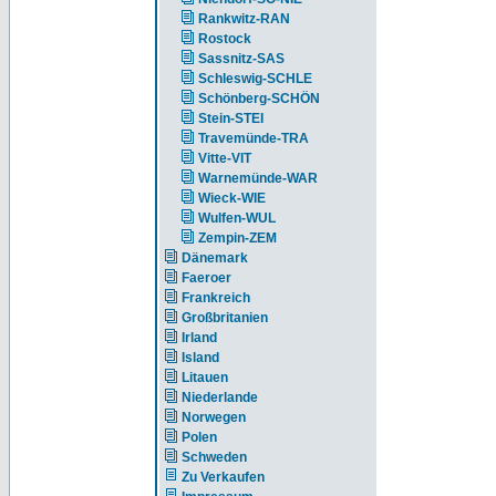
Rankwitz-RAN
Rostock
Sassnitz-SAS
Schleswig-SCHLE
Schönberg-SCHÖN
Stein-STEI
Travemünde-TRA
Vitte-VIT
Warnemünde-WAR
Wieck-WIE
Wulfen-WUL
Zempin-ZEM
Dänemark
Faeroer
Frankreich
Großbritanien
Irland
Island
Litauen
Niederlande
Norwegen
Polen
Schweden
Zu Verkaufen