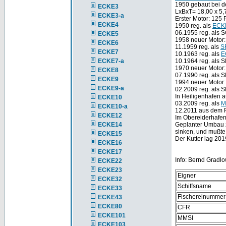
1950 gebaut bei de
ECKE3
LxBxT= 18,00 x 5
ECKE3-a
Erster Motor: 125
ECKE4
1950 reg. als
ECK
06.1955 reg. als 
ECKE5
1958 neuer Motor
ECKE6
11.1959 reg. als
S
ECKE7
10.1963 reg. als
E
ECKE7-a
10.1964 reg. als 
1970 neuer Motor
ECKE8
07.1990 reg. als 
ECKE9
1994 neuer Motor
ECKE9-a
02.2009 reg. als 
In Heiligenhafen a
ECKE10
03.2009 reg. als
M
ECKE10-a
12.2011 aus dem 
ECKE12
Im Obereiderhafen
ECKE14
Geplanter Umbau z
sinken, und mußte
ECKE15
Der Kutter lag 20
ECKE16
ECKE17
Info: Bernd Gradlo
ECKE22
ECKE23
Eigner
ECKE32
Schiffsname
ECKE33
Fischereinummer
ECKE43
ECKE80
CFR
ECKE101
MMSI
ECKE103