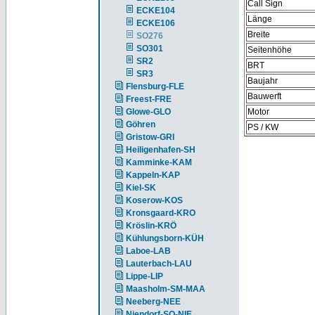
Call Sign
ECKE104
Länge
ECKE106
Breite
SO276
SO301
Seitenhöhe
SR2
BRT
SR3
Baujahr
Flensburg-FLE
Bauwerft
Freest-FRE
Glowe-GLO
Motor
Göhren
PS / KW
Gristow-GRI
Heiligenhafen-SH
Kamminke-KAM
Kappeln-KAP
Kiel-SK
Koserow-KOS
Kronsgaard-KRO
Kröslin-KRÖ
Kühlungsborn-KÜH
Laboe-LAB
Lauterbach-LAU
Lippe-LIP
Maasholm-SM-MAA
Neeberg-NEE
Niendorf-SO-NIE