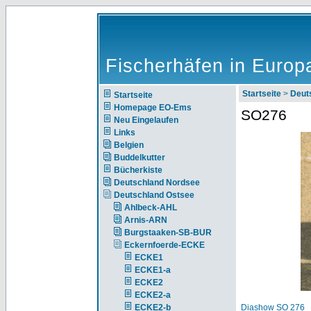
Fischerhäfen in Europ
Startseite
>
Deut
Startseite
Homepage EO-Ems
SO276
Neu Eingelaufen
Links
Belgien
Buddelkutter
Bücherkiste
Deutschland Nordsee
Deutschland Ostsee
Ahlbeck-AHL
Arnis-ARN
Burgstaaken-SB-BUR
Eckernfoerde-ECKE
ECKE1
ECKE1-a
ECKE2
ECKE2-a
ECKE2-b
Diashow SO 276