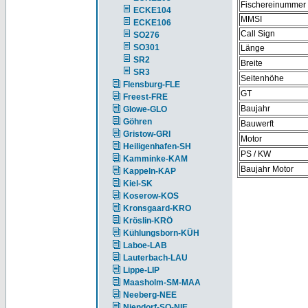
Fischereinummer
ECKE104
MMSI
ECKE106
Call Sign
SO276
SO301
Länge
SR2
Breite
SR3
Seitenhöhe
Flensburg-FLE
GT
Freest-FRE
Baujahr
Glowe-GLO
Göhren
Bauwerft
Gristow-GRI
Motor
Heiligenhafen-SH
PS / KW
Kamminke-KAM
Baujahr Motor
Kappeln-KAP
Kiel-SK
Koserow-KOS
Kronsgaard-KRO
Kröslin-KRÖ
Kühlungsborn-KÜH
Laboe-LAB
Lauterbach-LAU
Lippe-LIP
Maasholm-SM-MAA
Neeberg-NEE
Niendorf-SO-NIE