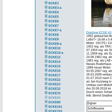
ECKE3
ECKE3-a
ECKE4
ECKE5
ECKE6
ECKE7
ECKE7-a
Diashow ECKE 43
ECKE8
1952 gebaut bei Bo
ECKE9
LxBxT= 16.68 x 5.4
Motor: 150 PS / 
ECKE9-a
1952 reg. als TRA
ECKE10
07.1954 reg. als S
ECKE10-a
11.1959 reg. als SL
24.08.1962 reg. al
ECKE12
1981 reg. als LAB 
ECKE14
Neues Ruderhaus 
ECKE15
1989 neuer Motor:
ECKE16
03.05.2007 reg. a
26.03.2009 verkau
ECKE17
01.07.2010 nach C
ECKE22
an Jan Kurzweg in
ECKE23
Umbau zum Motorku
Am 20.09.2018 im 
ECKE32
Durch einen Schwi
ECKE33
Info: Bernd Gradlo
ECKE43
ECKE80
Eigner
ECKE101
Schiffsname
ECKE103