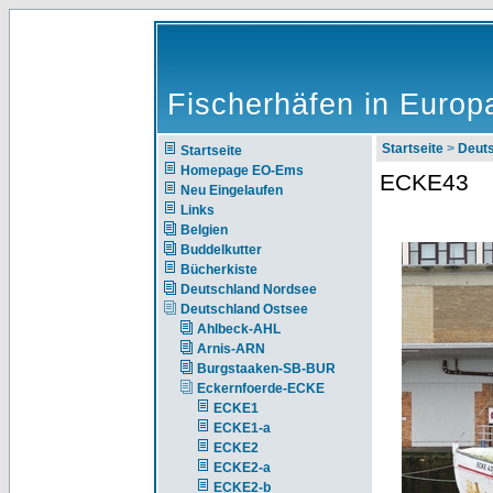
Fischerhäfen in Europ
Startseite
>
Deut
Startseite
Homepage EO-Ems
ECKE43
Neu Eingelaufen
Links
Belgien
Buddelkutter
Bücherkiste
Deutschland Nordsee
Deutschland Ostsee
Ahlbeck-AHL
Arnis-ARN
Burgstaaken-SB-BUR
Eckernfoerde-ECKE
ECKE1
ECKE1-a
ECKE2
ECKE2-a
ECKE2-b