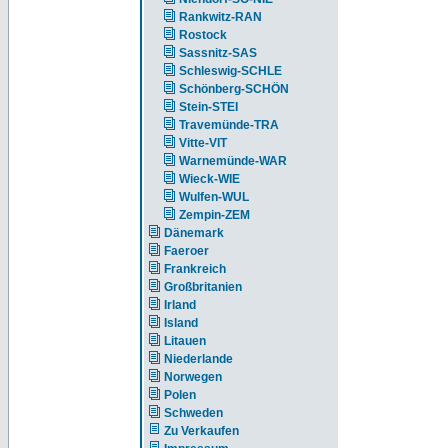
Rankwitz-RAN
Rostock
Sassnitz-SAS
Schleswig-SCHLE
Schönberg-SCHÖN
Stein-STEI
Travemünde-TRA
Vitte-VIT
Warnemünde-WAR
Wieck-WIE
Wulfen-WUL
Zempin-ZEM
Dänemark
Faeroer
Frankreich
Großbritanien
Irland
Island
Litauen
Niederlande
Norwegen
Polen
Schweden
Zu Verkaufen