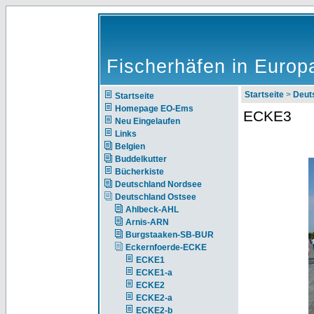
Fischerhäfen in Europ
Startseite
>
Deut
Startseite
Homepage EO-Ems
ECKE3
Neu Eingelaufen
Links
Belgien
Buddelkutter
Bücherkiste
Deutschland Nordsee
Deutschland Ostsee
Ahlbeck-AHL
Arnis-ARN
Burgstaaken-SB-BUR
Eckernfoerde-ECKE
ECKE1
ECKE1-a
ECKE2
ECKE2-a
ECKE2-b