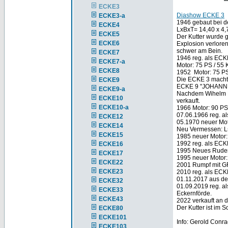
ECKE3
Diashow ECKE 3
ECKE3-a
1946 gebaut bei de
ECKE4
LxBxT= 14,40 x 4,
ECKE5
Der Kutter wurde 
ECKE6
Explosion verloren
schwer am Bein.
ECKE7
1946 reg. als ECK
ECKE7-a
Motor: 75 PS / 55
ECKE8
1952 Motor: 75 P
Die ECKE 3 machte
ECKE9
ECKE 9 "JOHANN R
ECKE9-a
Nachdem Wihelm Ba
ECKE10
verkauft.
ECKE10-a
1966 Motor: 90 PS
07.06.1966 reg. al
ECKE12
05.1970 neuer Mot
ECKE14
Neu Vermessen: L
ECKE15
1985 neuer Motor:
1992 reg. als ECK
ECKE16
1995 Neues Ruder
ECKE17
1995 neuer Motor:
ECKE22
2001 Rumpf mit G
ECKE23
2010 reg. als ECK
01.11.2017 aus de
ECKE32
01.09.2019 reg. al
ECKE33
Eckernförde.
ECKE43
2022 verkauft an d
Der Kutter ist im
ECKE80
ECKE101
Info: Gerold Conra
ECKE103