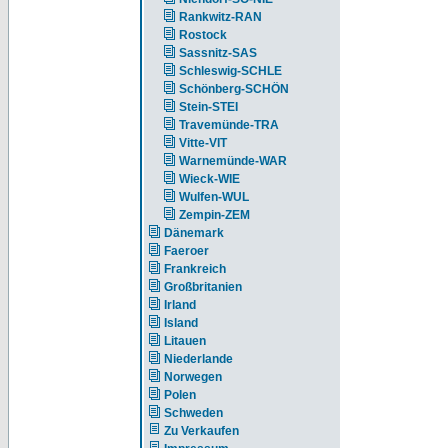
Rankwitz-RAN
Rostock
Sassnitz-SAS
Schleswig-SCHLE
Schönberg-SCHÖN
Stein-STEI
Travemünde-TRA
Vitte-VIT
Warnemünde-WAR
Wieck-WIE
Wulfen-WUL
Zempin-ZEM
Dänemark
Faeroer
Frankreich
Großbritanien
Irland
Island
Litauen
Niederlande
Norwegen
Polen
Schweden
Zu Verkaufen