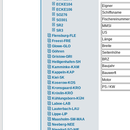
ECKE104
Eigner
ECKE106
Schiffsname
SO276
Fischereinummer
SO301
SR2
MMSI
SR3
US
Flensburg-FLE
Länge
Freest-FRE
Breite
Glowe-GLO
Göhren
Seitenhöhe
Gristow-GRI
BRZ
Heiligenhafen-SH
Baujahr
Kamminke-KAM
Kappeln-KAP
Bauwerft
Kiel-SK
Motor
Koserow-KOS
PS / KW
Kronsgaard-KRO
Kröslin-KRÖ
Kühlungsborn-KÜH
Laboe-LAB
Lauterbach-LAU
Lippe-LIP
Maasholm-SM-MAA
Neeberg-NEE
Niendorf-SO-NIE