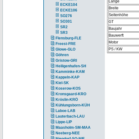
Länge
ECKE104
Breite
ECKE106
Seitenhöhe
SO276
SO301
GT
SR2
Baujahr
SR3
Bauwerft
Flensburg-FLE
Motor
Freest-FRE
PS / KW
Glowe-GLO
Göhren
Gristow-GRI
Heiligenhafen-SH
Kamminke-KAM
Kappeln-KAP
Kiel-SK
Koserow-KOS
Kronsgaard-KRO
Kröslin-KRÖ
Kühlungsborn-KÜH
Laboe-LAB
Lauterbach-LAU
Lippe-LIP
Maasholm-SM-MAA
Neeberg-NEE
Niendorf-SO-NIE