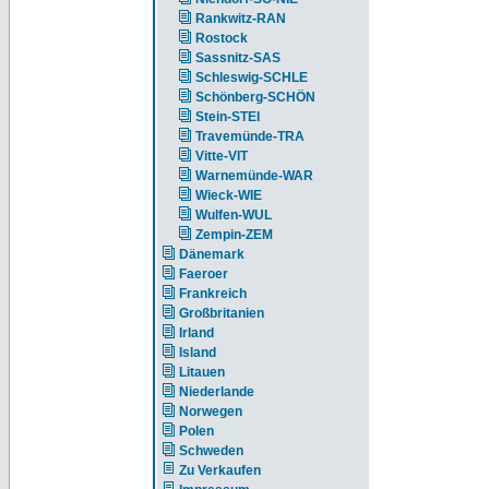
Rankwitz-RAN
Rostock
Sassnitz-SAS
Schleswig-SCHLE
Schönberg-SCHÖN
Stein-STEI
Travemünde-TRA
Vitte-VIT
Warnemünde-WAR
Wieck-WIE
Wulfen-WUL
Zempin-ZEM
Dänemark
Faeroer
Frankreich
Großbritanien
Irland
Island
Litauen
Niederlande
Norwegen
Polen
Schweden
Zu Verkaufen