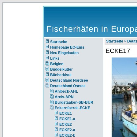
Fischerhäfen in Europ
Startseite
>
Deut
Startseite
Homepage EO-Ems
ECKE17
Neu Eingelaufen
Links
Belgien
Buddelkutter
Bücherkiste
Deutschland Nordsee
Deutschland Ostsee
Ahlbeck-AHL
Arnis-ARN
Burgstaaken-SB-BUR
Eckernfoerde-ECKE
ECKE1
ECKE1-a
ECKE2
ECKE2-a
ECKE2-b