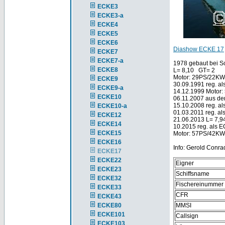
ECKE3
ECKE3-a
ECKE4
ECKE5
ECKE6
Diashow ECKE 17
ECKE7
ECKE7-a
1978 gebaut bei Sc
ECKE8
L= 8,10 GT= 2
Motor: 29PS/22KW
ECKE9
30.09.1991 reg. al
ECKE9-a
14.12.1999 Motor
ECKE10
06.11.2007 aus d
15.10.2008 reg. al
ECKE10-a
01.03.2011 reg. al
ECKE12
21.06.2013 L= 7,9
ECKE14
10.2015 reg. als E
ECKE15
Motor: 57PS/42KW 
ECKE16
Info: Gerold Conra
ECKE17
ECKE22
Eigner
ECKE23
Schiffsname
ECKE32
Fischereinummer
ECKE33
CFR
ECKE43
ECKE80
MMSI
ECKE101
Callsign
ECKE103