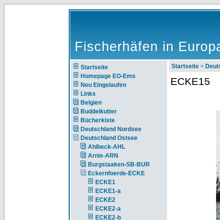
Fischerhäfen in Europ
Startseite
>
Deut
Startseite
Homepage EO-Ems
ECKE15
Neu Eingelaufen
Links
Belgien
Buddelkutter
Bücherkiste
Deutschland Nordsee
Deutschland Ostsee
Ahlbeck-AHL
Arnis-ARN
Burgstaaken-SB-BUR
Eckernfoerde-ECKE
ECKE1
ECKE1-a
ECKE2
ECKE2-a
ECKE2-b