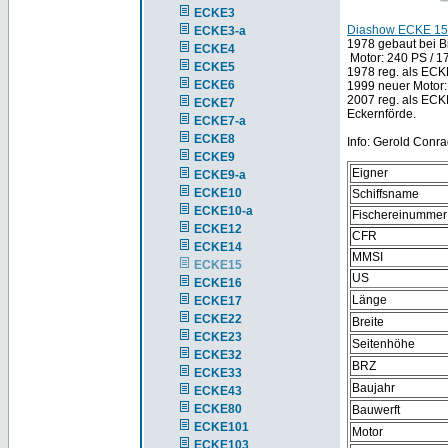
ECKE3
Diashow ECKE 15
ECKE3-a
1978 gebaut bei Bi
ECKE4
Motor: 240 PS / 17
ECKE5
1978 reg. als ECK
ECKE6
1999 neuer Motor
2007 reg. als ECK
ECKE7
Eckernförde.
ECKE7-a
ECKE8
Info: Gerold Conra
ECKE9
Eigner
ECKE9-a
ECKE10
Schiffsname
ECKE10-a
Fischereinummer
ECKE12
CFR
ECKE14
MMSI
ECKE15
US
ECKE16
Länge
ECKE17
ECKE22
Breite
ECKE23
Seitenhöhe
ECKE32
BRZ
ECKE33
Baujahr
ECKE43
ECKE80
Bauwerft
ECKE101
Motor
ECKE103