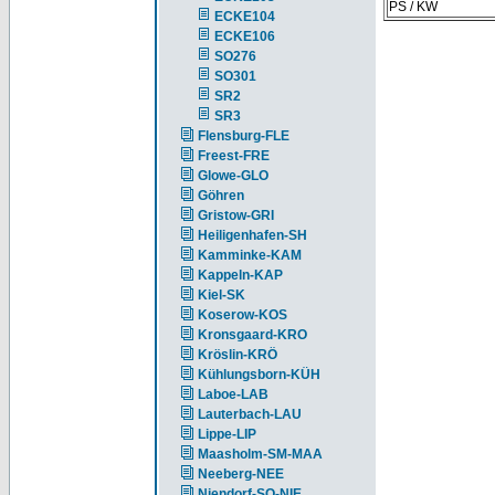
PS / KW
ECKE104
ECKE106
SO276
SO301
SR2
SR3
Flensburg-FLE
Freest-FRE
Glowe-GLO
Göhren
Gristow-GRI
Heiligenhafen-SH
Kamminke-KAM
Kappeln-KAP
Kiel-SK
Koserow-KOS
Kronsgaard-KRO
Kröslin-KRÖ
Kühlungsborn-KÜH
Laboe-LAB
Lauterbach-LAU
Lippe-LIP
Maasholm-SM-MAA
Neeberg-NEE
Niendorf-SO-NIE