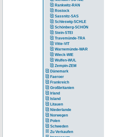
Rankwitz-RAN
Rostock
Sassnitz-SAS
Schleswig-SCHLE
Schönberg-SCHÖN
Stein-STEI
Travemünde-TRA
Vitte-VIT
Warnemünde-WAR
Wieck-WIE
Wulfen-WUL
Zempin-ZEM
Dänemark
Faeroer
Frankreich
Großbritanien
Irland
Island
Litauen
Niederlande
Norwegen
Polen
Schweden
Zu Verkaufen