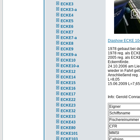
ECKE3
ECKE3-a
ECKE4
ECKE5
ECKE6
ECKE7
ECKE7-a
Diashow ECKE 10
ECKE8
1978 gebaut bei de
ECKE9
1978 reg. als ECKE
ECKE9-a
2005 reg. als ECK
ECKE10
Eckernförde.
ECKE10-a
24.10.2006 am Lie
wieder in Fahrt geb
ECKE12
Anschließend reg.
ECKE14
L=8,05
ECKE15
15.06.2009 L=7,65
ECKE16
ECKE17
Info: Gerold Conra
ECKE22
ECKE23
Eigner
ECKE32
Schiffsname
ECKE33
Fischereinummer
ECKE43
CFR
ECKE80
MMSI
ECKE101
ECKE103
Callsign