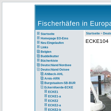
Fischerhäfen in Europ
Startseite
>
Deut
Startseite
Homepage EO-Ems
ECKE104
Neu Eingelaufen
Links
Belgien
Buddelkutter
Bücherkiste
Deutschland Nordsee
Deutschland Ostsee
Ahlbeck-AHL
Arnis-ARN
Burgstaaken-SB-BUR
Eckernfoerde-ECKE
ECKE1
ECKE1-a
ECKE2
ECKE2-a
ECKE2-b