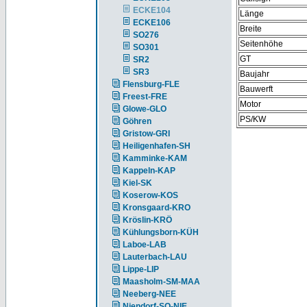
ECKE104
Länge
ECKE106
Breite
SO276
Seitenhöhe
SO301
GT
SR2
SR3
Baujahr
Flensburg-FLE
Bauwerft
Freest-FRE
Motor
Glowe-GLO
PS/KW
Göhren
Gristow-GRI
Heiligenhafen-SH
Kamminke-KAM
Kappeln-KAP
Kiel-SK
Koserow-KOS
Kronsgaard-KRO
Kröslin-KRÖ
Kühlungsborn-KÜH
Laboe-LAB
Lauterbach-LAU
Lippe-LIP
Maasholm-SM-MAA
Neeberg-NEE
Niendorf-SO-NIE