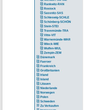
Rankwitz-RAN
Rostock
Sassnitz-SAS
Schleswig-SCHLE
Schönberg-SCHÖN
Stein-STEI
Travemünde-TRA
Vitte-VIT
Warnemünde-WAR
Wieck-WIE
Wulfen-WUL
Zempin-ZEM
Dänemark
Faeroer
Frankreich
Großbritanien
Irland
Island
Litauen
Niederlande
Norwegen
Polen
Schweden
Zu Verkaufen