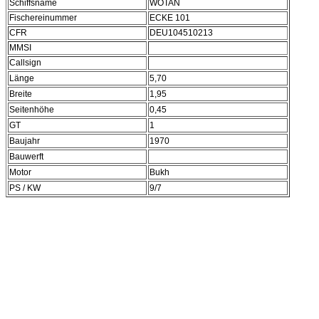
Schiffsname
WOTAN
Fischereinummer
ECKE 101
CFR
DEU104510213
MMSI
Callsign
Länge
5,70
Breite
1,95
Seitenhöhe
0,45
GT
1
Baujahr
1970
Bauwerft
Motor
Bukh
PS / KW
9/7