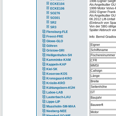
1996 Eigner Siegfr
ECKE104
Als Angelkutter G
1999 Motor Volvo-P
ECKE106
2002 Eigner Fran
SO276
Als Angelkutter 
SO301
06.2012 Lift-Unfall
SR2
(Einbruch von Spa
Von der SBG stillge
SR3
Später Abbruch vor
Flensburg-FLE
Freest-FRE
Info: Bernd Gradlo
Glowe-GLO
Eigner
Göhren
Schiffsname
Gristow-GRI
Heiligenhafen-SH
Fischereinummer
Kamminke-KAM
CFR
Kappeln-KAP
MMSI
Kiel-SK
Callsign
Koserow-KOS
Länge
Kronsgaard-KRO
Breite
Kröslin-KRÖ
Seitenhöhe
Kühlungsborn-KÜH
GT
Laboe-LAB
Lauterbach-LAU
Baujahr
Lippe-LIP
Bauwerft
Maasholm-SM-MAA
Neeberg-NEE
Motor
Niendorf-SO-NIE