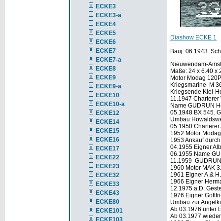
ECKE3
ECKE3-a
ECKE4
ECKE5
Diashow ECKE 1
ECKE6
ECKE7
Bauj: 06.1943. Sch
ECKE7-a
Nieuwendam-Amst
ECKE8
Maße: 24 x 6.40 x 
ECKE9
Motor Modag 120P
Kriegsmarine M 3
ECKE9-a
Kriegsende Kiel-H
ECKE10
11.1947 Charterer
ECKE10-a
Name GUDRUN Heik
05.1948 BX 545. 
ECKE12
Umbau Howaldswer
ECKE14
05.1950 Charterer
ECKE15
1952 Motor Modag
ECKE16
1953 Ankauf durch
04.1955 Eigner Al
ECKE17
06.1955 Name GU
ECKE22
11.1959 GUDRUN 
ECKE23
1960 Motor MAK 3
1961 Eigner A.& H
ECKE32
1966 Eigner Herm
ECKE33
12.1975 a.D. Gestel
ECKE43
1976 Eigner Gottfr
ECKE80
Umbau zur Angelk
Ab 03.1976 unter E
ECKE101
Ab 03.1977 wieder a
ECKE103