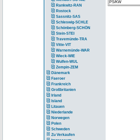
PS/KW
Rankwitz-RAN
Rostock
Sassnitz-SAS
Schleswig-SCHLE
Schönberg-SCHÖN
Stein-STEI
Travemünde-TRA
Vitte-VIT
Warnemünde-WAR
Wieck-WIE
Wulfen-WUL
Zempin-ZEM
Dänemark
Faeroer
Frankreich
Großbritanien
Irland
Island
Litauen
Niederlande
Norwegen
Polen
Schweden
Zu Verkaufen