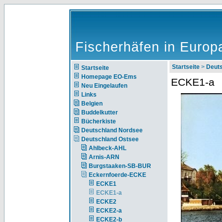
Fischerhäfen in Europ
Startseite
>
Deut
Startseite
Homepage EO-Ems
ECKE1-a
Neu Eingelaufen
Links
Belgien
Buddelkutter
Bücherkiste
Deutschland Nordsee
Deutschland Ostsee
Ahlbeck-AHL
Arnis-ARN
Burgstaaken-SB-BUR
Eckernfoerde-ECKE
ECKE1
ECKE1-a
ECKE2
ECKE2-a
ECKE2-b