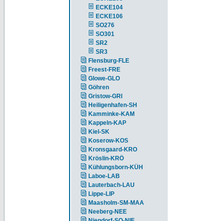
ECKE104
ECKE106
SO276
SO301
SR2
SR3
Flensburg-FLE
Freest-FRE
Glowe-GLO
Göhren
Gristow-GRI
Heiligenhafen-SH
Kamminke-KAM
Kappeln-KAP
Kiel-SK
Koserow-KOS
Kronsgaard-KRO
Kröslin-KRÖ
Kühlungsborn-KÜH
Laboe-LAB
Lauterbach-LAU
Lippe-LIP
Maasholm-SM-MAA
Neeberg-NEE
Niendorf-SO-NIE