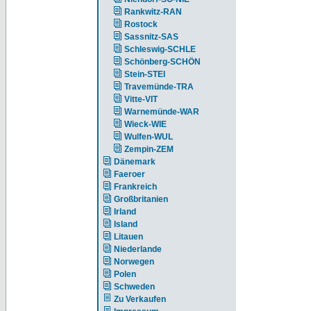
Rankwitz-RAN
Rostock
Sassnitz-SAS
Schleswig-SCHLE
Schönberg-SCHÖN
Stein-STEI
Travemünde-TRA
Vitte-VIT
Warnemünde-WAR
Wieck-WIE
Wulfen-WUL
Zempin-ZEM
Dänemark
Faeroer
Frankreich
Großbritanien
Irland
Island
Litauen
Niederlande
Norwegen
Polen
Schweden
Zu Verkaufen