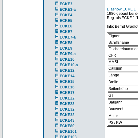
ECKE3
Diashow ECKE 1
ECKE3-a
1980 gebaut bei d
ECKE4
Reg. als ECKE 1 "
ECKE5
ECKE6
Info: Bernd Gradlo
ECKE7
Eigner
ECKE7-a
Schiffsname
ECKE8
ECKE9
Fischereinummer
ECKE9-a
CFR
ECKE10
MMSI
ECKE10-a
Callsign
ECKE12
Länge
ECKE14
ECKE15
Breite
ECKE16
Seitenhöhe
ECKE17
GT
ECKE22
Baujahr
ECKE23
Bauwerft
ECKE32
ECKE33
Motor
ECKE43
PS / KW
ECKE80
ECKE101
ECKE103