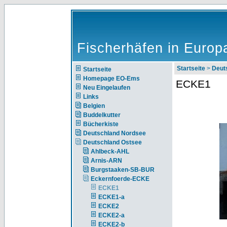
Fischerhäfen in Europ
Startseite
>
Deut
Startseite
Homepage EO-Ems
ECKE1
Neu Eingelaufen
Links
Belgien
Buddelkutter
Bücherkiste
Deutschland Nordsee
Deutschland Ostsee
Ahlbeck-AHL
Arnis-ARN
Burgstaaken-SB-BUR
Eckernfoerde-ECKE
ECKE1
ECKE1-a
ECKE2
ECKE2-a
ECKE2-b