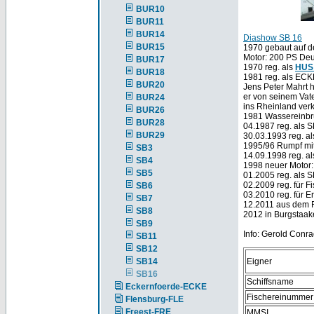
BUR10
BUR11
BUR14
Diashow SB 16
BUR15
1970 gebaut auf d
Motor: 200 PS Deu
BUR17
1970 reg. als
HUS
BUR18
1981 reg. als ECK
BUR20
Jens Peter Mahrt 
er von seinem Va
BUR24
ins Rheinland verk
BUR26
1981 Wassereinbr
BUR28
04.1987 reg. als S
BUR29
30.03.1993 reg. a
1995/96 Rumpf mi
SB3
14.09.1998 reg. a
SB4
1998 neuer Motor
SB5
01.2005 reg. als 
02.2009 reg. für 
SB6
03.2010 reg. für 
SB7
12.2011 aus dem 
SB8
2012 in Burgstaak
SB9
Info: Gerold Conr
SB11
SB12
SB14
Eigner
SB16
Schiffsname
Eckernfoerde-ECKE
Fischereinummer
Flensburg-FLE
Freest-FRE
MMSI