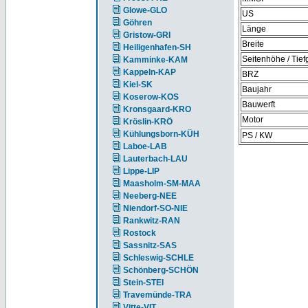
Glowe-GLO
US
Göhren
Länge
Gristow-GRI
Breite
Heiligenhafen-SH
Seitenhöhe / Tie
Kamminke-KAM
Kappeln-KAP
BRZ
Kiel-SK
Baujahr
Koserow-KOS
Bauwerft
Kronsgaard-KRO
Motor
Kröslin-KRÖ
Kühlungsborn-KÜH
PS / KW
Laboe-LAB
Lauterbach-LAU
Lippe-LIP
Maasholm-SM-MAA
Neeberg-NEE
Niendorf-SO-NIE
Rankwitz-RAN
Rostock
Sassnitz-SAS
Schleswig-SCHLE
Schönberg-SCHÖN
Stein-STEI
Travemünde-TRA
Vitte-VIT