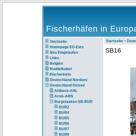
Fischerhäfen in Europ
Startseite
>
Deut
Startseite
Homepage EO-Ems
SB16
Neu Eingelaufen
Links
Belgien
Buddelkutter
Bücherkiste
Deutschland Nordsee
Deutschland Ostsee
Ahlbeck-AHL
Arnis-ARN
Burgstaaken-SB-BUR
BUR2
BUR4
BUR5
BUR6
BUR7
BUR9