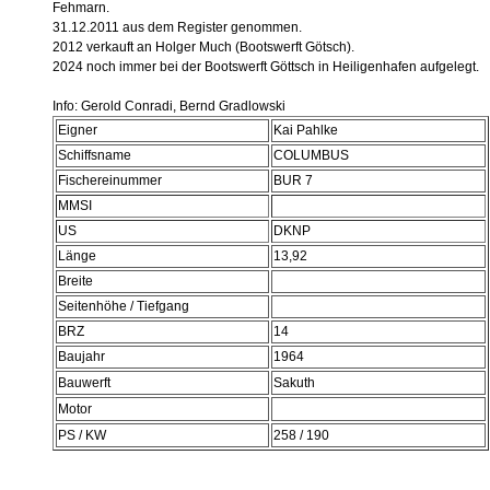
Fehmarn.
31.12.2011 aus dem Register genommen.
2012 verkauft an Holger Much (Bootswerft Götsch).
2024 noch immer bei der Bootswerft Göttsch in Heiligenhafen aufgelegt.
Info: Gerold Conradi, Bernd Gradlowski
Eigner
Kai Pahlke
Schiffsname
COLUMBUS
Fischereinummer
BUR 7
MMSI
US
DKNP
Länge
13,92
Breite
Seitenhöhe / Tiefgang
BRZ
14
Baujahr
1964
Bauwerft
Sakuth
Motor
PS / KW
258 / 190