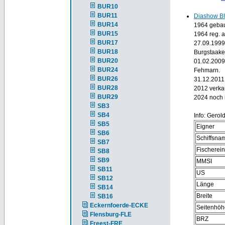
BUR10
BUR11
Diashow B
BUR14
1964 gebau
BUR15
1964 reg. 
BUR17
27.09.1999
BUR18
Burgstaake
BUR20
01.02.2009
BUR24
Fehmarn.
BUR26
31.12.2011
BUR28
2012 verkau
BUR29
2024 noch i
SB3
SB4
Info: Gerol
SB5
Eigner
SB6
Schiffsna
SB7
Fischerei
SB8
SB9
MMSI
SB11
US
SB12
Länge
SB14
Breite
SB16
Eckernfoerde-ECKE
Seitenhöh
Flensburg-FLE
BRZ
Freest-FRE