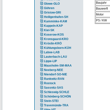
Baujahr
Glowe-GLO
Göhren
Bauwerft
Gristow-GRI
Motor
Heiligenhafen-SH
PS / KW
Kamminke-KAM
Kappeln-KAP
Kiel-SK
Koserow-KOS
Kronsgaard-KRO
Kröslin-KRÖ
Kühlungsborn-KÜH
Laboe-LAB
Lauterbach-LAU
Lippe-LIP
Maasholm-SM-MAA
Neeberg-NEE
Niendorf-SO-NIE
Rankwitz-RAN
Rostock
Sassnitz-SAS
Schleswig-SCHLE
Schönberg-SCHÖN
Stein-STEI
Travemünde-TRA
Vitte-VIT