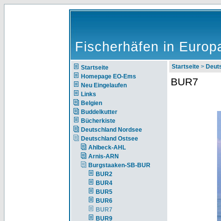
Fischerhäfen in Europ
Startseite
>
Deut
Startseite
Homepage EO-Ems
BUR7
Neu Eingelaufen
Links
Belgien
Buddelkutter
Bücherkiste
Deutschland Nordsee
Deutschland Ostsee
Ahlbeck-AHL
Arnis-ARN
Burgstaaken-SB-BUR
BUR2
BUR4
BUR5
BUR6
BUR7
BUR9