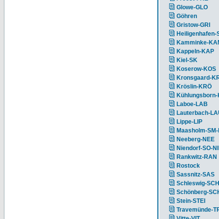
Glowe-GLO
Göhren
Gristow-GRI
Heiligenhafen-
Kamminke-KA
Kappeln-KAP
Kiel-SK
Koserow-KOS
Kronsgaard-K
Kröslin-KRÖ
Kühlungsborn
Laboe-LAB
Lauterbach-L
Lippe-LIP
Maasholm-SM
Neeberg-NEE
Niendorf-SO-N
Rankwitz-RAN
Rostock
Sassnitz-SAS
Schleswig-SC
Schönberg-S
Stein-STEI
Travemünde-T
Vitte-VIT