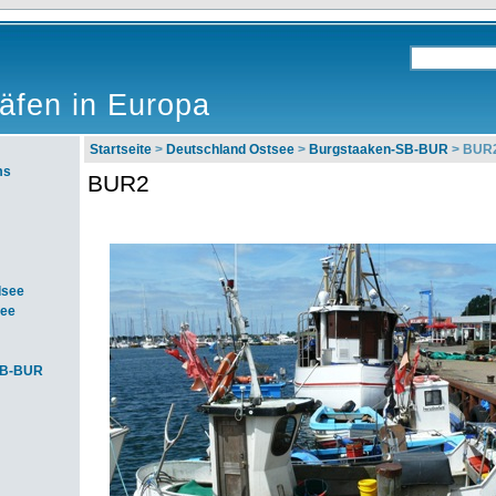
äfen in Europa
Startseite
>
Deutschland Ostsee
>
Burgstaaken-SB-BUR
> BUR
ms
BUR2
dsee
see
SB-BUR