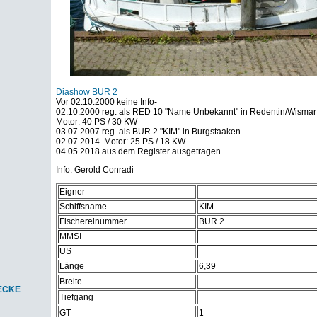
Diashow BUR 2
Vor 02.10.2000 keine Info-
02.10.2000 reg. als RED 10 "Name Unbekannt" in Redentin/Wismar
Motor: 40 PS / 30 KW
03.07.2007 reg. als BUR 2 "KIM" in Burgstaaken
02.07.2014 Motor: 25 PS / 18 KW
04.05.2018 aus dem Register ausgetragen.
Info: Gerold Conradi
Eigner
Schiffsname
KIM
Fischereinummer
BUR 2
MMSI
US
Länge
6,39
Breite
-ECKE
Tiefgang
GT
1