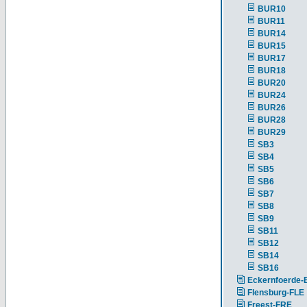
BUR10
BUR11
BUR14
BUR15
BUR17
BUR18
BUR20
BUR24
BUR26
BUR28
BUR29
SB3
SB4
SB5
SB6
SB7
SB8
SB9
SB11
SB12
SB14
SB16
Eckernfoerde
Flensburg-FLE
Freest-FRE