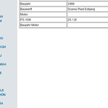
Baujahr
1986
Bauwerft
Scania Plast Esbjerg
Motor
SH
PS / KW
25 / 18
M
Baujahr Motor
RO
-KÜH
AU
-MAA
IE
HLE
CHÖN
RA