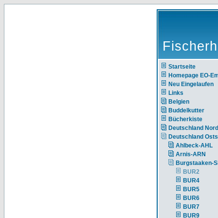
Fischerh
Startseite
Homepage EO-E
Neu Eingelaufen
Links
Belgien
Buddelkutter
Bücherkiste
Deutschland Nor
Deutschland Ost
Ahlbeck-AHL
Arnis-ARN
Burgstaaken-
BUR2
BUR4
BUR5
BUR6
BUR7
BUR9