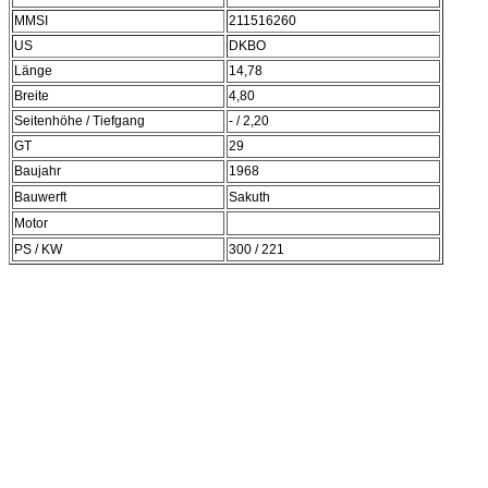
MMSI
211516260
US
DKBO
Länge
14,78
Breite
4,80
Seitenhöhe / Tiefgang
- / 2,20
GT
29
Baujahr
1968
Bauwerft
Sakuth
Motor
PS / KW
300 / 221