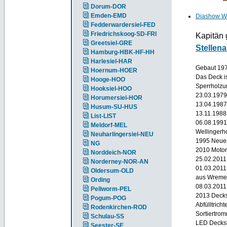
Dorum-DOR
Emden-EMD
Diashow W
Fedderwardersiel-FED
Friedrichskoog-SD-FRI
Kapitän 
Greetsiel-GRE
Stellen
Hamburg-HBK-HF-HH
Harlesiel-HAR
Gebaut 1979
Hoernum-HOER
Das Deck is
Hooge-HOO
Sperrholzun
Hooksiel-HOO
23.03.1979
Horumersiel-HOR
13.04.1987 
Husum-SU-HUS
13.11.1988 
List-LIST
06.08.1991
Meldorf-MEL
Wellingerho
Neuharlingersiel-NEU
1995 Neuer
NG
2010 Motor
Norddeich-NOR
25.02.2011
Norderney-NOR-AN
01.03.2011
Oldersum-OLD
aus Wrem
Ording
08.03.2011
Pellworm-PEL
2013 Decks
Pogum-POG
Abfülltrich
Rodenkirchen-ROD
Sortiertrom
Schulau-SS
LED Decks
Seester-SE