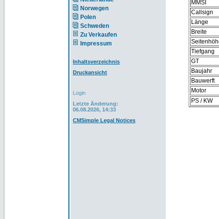
MMSI
Norwegen
Callsign
Polen
Länge
Schweden
Breite
Zu Verkaufen
Seitenhöh
Impressum
Tiefgang
GT
Inhaltsverzeichnis
Baujahr
Druckansicht
Bauwerft
Motor
Login
PS / KW
Letzte Änderung:
06.08.2026, 14:33
CMSimple Legal Notices