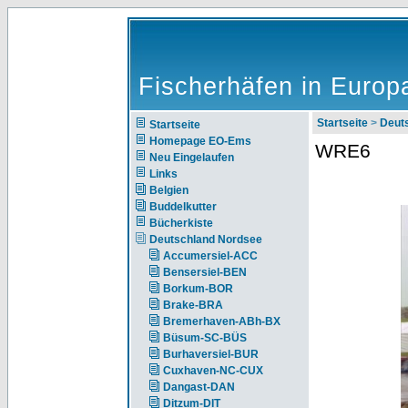
Fischerhäfen in Europ
Startseite
>
Deut
Startseite
Homepage EO-Ems
WRE6
Neu Eingelaufen
Links
Belgien
Buddelkutter
Bücherkiste
Deutschland Nordsee
Accumersiel-ACC
Bensersiel-BEN
Borkum-BOR
Brake-BRA
Bremerhaven-ABh-BX
Büsum-SC-BÜS
Burhaversiel-BUR
Cuxhaven-NC-CUX
Dangast-DAN
Ditzum-DIT