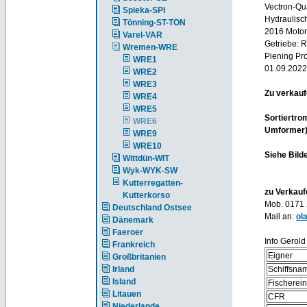
Vectron-Qu
Spieka-SPI
Hydraulisc
Tönning-ST-TÖN
2016 Motor
Varel-VAR
Getriebe: 
Wremen-WRE
Piening Pro
WRE1
01.09.2022
WRE2
WRE3
Zu verkauf
WRE4
WRE5
Sortiertro
WRE6
Umformer).
WRE9
WRE10
Siehe Bilde
Wittdün-WIT
Wyk-WYK-SW
Kutterregatten-
zu Verkauf
Kutterkorso
Mob. 0171
Deutschland Ostsee
Mail an:
ol
Dänemark
Faeroer
Info Gerold
Frankreich
Eigner
Großbritanien
Irland
Schiffsna
Island
Fischerei
Litauen
CFR
Niederlande