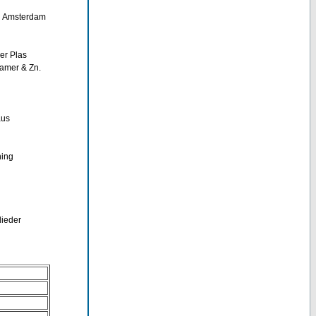
n Amsterdam
er Plas
amer & Zn.
aus
ning
lieder