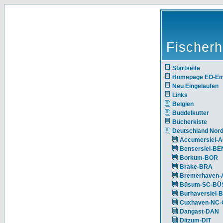
Fischerh
Startseite
Homepage EO-E
Neu Eingelaufen
Links
Belgien
Buddelkutter
Bücherkiste
Deutschland Nor
Accumersiel-
Bensersiel-BE
Borkum-BOR
Brake-BRA
Bremerhaven-
Büsum-SC-BÜ
Burhaversiel-
Cuxhaven-NC
Dangast-DAN
Ditzum-DIT