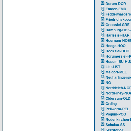
Dorum-DOR
Emden-EMD
Fedderwarders
Friedrichskoog
Greetsiel-GRE
Hamburg-HBK
Harlesiel-HAR
Hoernum-HOE
Hooge-HOO
Hooksiel-HOO
Horumersiel-
Husum-SU-HU
List-LIST
Meldorf-MEL
Neuharlingersi
NG
Norddeich-NO
Norderney-NO
Oldersum-OLD
Ording
Pellworm-PEL
Pogum-POG
Rodenkirchen
Schulau-SS
Seester-SE