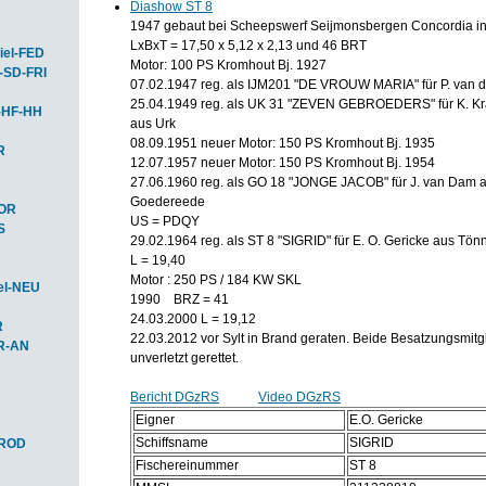
Diashow ST 8
1947 gebaut bei Scheepswerf Seijmonsbergen Concordia i
LxBxT = 17,50 x 5,12 x 2,13 und 46 BRT
iel-FED
Motor: 100 PS Kromhout Bj. 1927
-SD-FRI
07.02.1947 reg. als IJM201 "DE VROUW MARIA" für P. van d
25.04.1949 reg. als UK 31 "ZEVEN GEBROEDERS" für K. Kr
-HF-HH
aus Urk
08.09.1951 neuer Motor: 150 PS Kromhout Bj. 1935
R
12.07.1957 neuer Motor: 150 PS Kromhout Bj. 1954
27.06.1960 reg. als GO 18 "JONGE JACOB" für J. van Dam 
Goedereede
HOR
US = PDQY
S
29.02.1964 reg. als ST 8 "SIGRID" für E. O. Gericke aus Tön
L = 19,40
Motor : 250 PS / 184 KW SKL
el-NEU
1990 BRZ = 41
24.03.2000 L = 19,12
R
22.03.2012 vor Sylt in Brand geraten. Beide Besatzungsmitg
R-AN
unverletzt gerettet.
Bericht DGzRS
Video DGzRS
Eigner
E.O. Gericke
Schiffsname
SIGRID
-ROD
Fischereinummer
ST 8