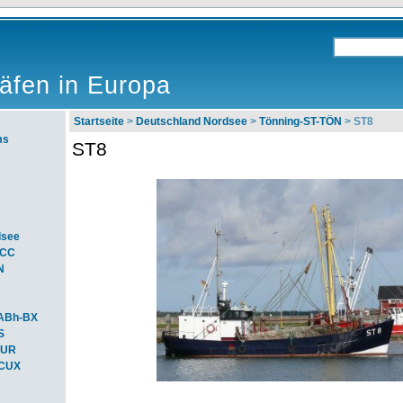
äfen in Europa
Startseite
>
Deutschland Nordsee
>
Tönning-ST-TÖN
> ST8
ms
ST8
dsee
ACC
N
ABh-BX
S
BUR
-CUX