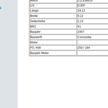
MMSI
211338810
US
DJEP
N
Länge
19,12
Breite
5,12
Seitenhöhe
2,13
BRZ
41
Baujahr
1947
Bauwerft
Concordia
Motor
PS / KW
250 / 184
Baujahr Motor