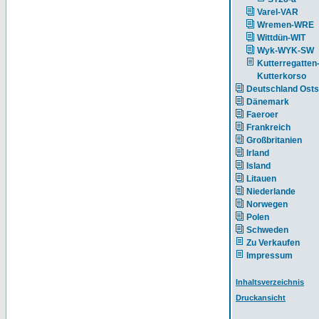
Varel-VAR
Wremen-WRE
Wittdün-WIT
Wyk-WYK-SW
Kutterregatten
Kutterkorso
Deutschland Ost
Dänemark
Faeroer
Frankreich
Großbritanien
Irland
Island
Litauen
Niederlande
Norwegen
Polen
Schweden
Zu Verkaufen
Impressum
Inhaltsverzeichnis
Druckansicht