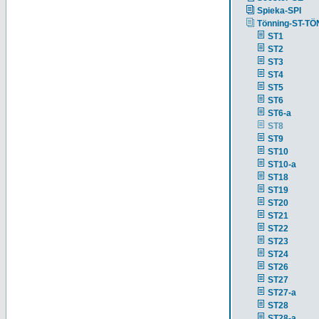
Spieka-SPI
Tönning-ST-TÖ
ST1
ST2
ST3
ST4
ST5
ST6
ST6-a
ST8
ST9
ST10
ST10-a
ST18
ST19
ST20
ST21
ST22
ST23
ST24
ST26
ST27
ST27-a
ST28
ST28-a